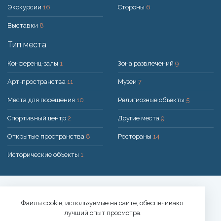
Экскурсии
16
Стороны
6
Выставки
8
Тип места
Конференц-залы
1
Зона развлечений
9
Арт-пространства
11
Музеи
7
Места для посещения
10
Религиозные объекты
5
Спортивный центр
2
Другие места
9
Открытые пространства
8
Рестораны
14
Исторические объекты
1
Решение:
UAB "200mi"
© 2026 Druskininkai
Файлы cookie, используемые на сайте, обеспечивают
лучший опыт просмотра.