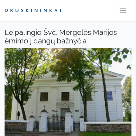
Leipalingio Švč. Mergelės Marijos
ėmimo į dangų bažnyčia