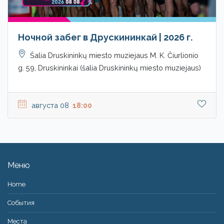
Ночной забег в Друскининкай | 2026 г.
Šalia Druskininkų miesto muziejaus M. K. Čiurlionio
g. 59, Druskininkai (šalia Druskininkų miesto muziejaus)
августа 08
18:00
Меню
Home
События
Места