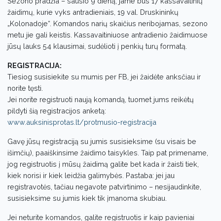
Sezono pradžia – sausio 9 dieną, jame bus 17 kassavaitinių
žaidimų, kurie vyks antradieniais, 19 val. Druskininkų
„Kolonadoje“. Komandos narių skaičius neribojamas, sezono
metu jie gali keistis. Kassavaitiniuose antradienio žaidimuose
jūsų lauks 54 klausimai, sudėlioti į penkių turų formatą.
REGISTRACIJA:
Tiesiog susisiekite su mumis per FB, jei žaidėte anksčiau ir
norite tęsti.
Jei norite registruoti naują komandą, tuomet jums reikėtų
pildyti šią registracijos anketą:
www.auksinisprotas.lt/protmusio-registracija
Gavę jūsų registraciją su jumis susisieksime (su visais be
išimčių), paaiškinsime žaidimo taisykles. Taip pat primename,
jog registruotis į mūsų žaidimą galite bet kada ir žaisti tiek,
kiek norisi ir kiek leidžia galimybės. Pastaba: jei jau
registravotės, tačiau negavote patvirtinimo – nesijaudinkite,
susisieksime su jumis kiek tik įmanoma skubiau.
Jei neturite komandos, galite registruotis ir kaip pavieniai