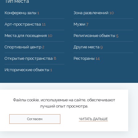
Тип места
Конференц-залы
1
Зона развлечений
10
Арт-пространства
11
Музеи
7
Места для посещения
10
Религиозные объекты
5
Спортивный центр
2
Другие места
9
Открытые пространства
8
Рестораны
14
Исторические объекты
1
Решение:
UAB "200mi"
© 2026 Druskininkai
Файлы cookie, используемые на сайте, обеспечивают
лучший опыт просмотра.
Политика конфиденциальности
Согласен
ЧИТАТЬ ДАЛЬШЕ
Политика использования файлов cookie