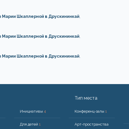
ы Марии Шкаплерной в Друскининкай
,
ы Марии Шкаплерной в Друскининкай
,
ы Марии Шкаплерной в Друскининкай
,
Тип места
Инициативы
4
Конференц-залы
1
Для детей
1
Арт-пространства