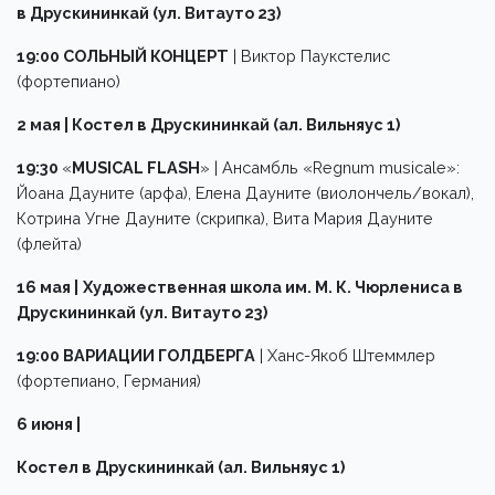
в Друскининкай (ул. Витаутo 23)
19:00 СОЛЬНЫЙ КОНЦЕРТ
| Виктор Паукстелис
(фортепиано)
2 мая | Костел в Друскининкай (aл. Вильняyс 1)
19:30
«
MUSICAL FLASH
» | Ансамбль «Regnum musicale»:
Йоана Дауните (арфа), Елена Дауните (виолончель/вокал),
Котрина Угне Дауните (скрипка), Вита Мария Дауните
(флейта)
16 мая |
Художественная школа им. М. К. Чюрлениса в
Друскининкай (ул. Витаутo 23)
19:00 ВАРИАЦИИ ГОЛДБЕРГА
| Ханс-Якоб Штеммлер
(фортепиано, Германия)
6 июня |
Костел в Друскининкай (aл. Вильняyс 1)