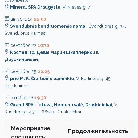
2026 июля 18
Mineral SPA Draugystė
, V. Krėvės g. 7
августа 14
22:00
Švendubrės bendruomenės namai
, Švendubrės g. 34,
Švendubrės kaimas
сентября 22
19:30
Костел Пр. Девы Марии Шкаплерной в
Друскининкай
,
сентября 25
20:25
prie M. K. Čiurlionio paminklo
, V. Kudirkos g. 45,
Druskininkai
октября 16
19:30
Grand SPA Lietuva, Nemuno salė, Druskininkai
, V.
Kudirkos g. 45 LT-66120, Druskininkai
Мероприятие
Продолжительность
состоялось: