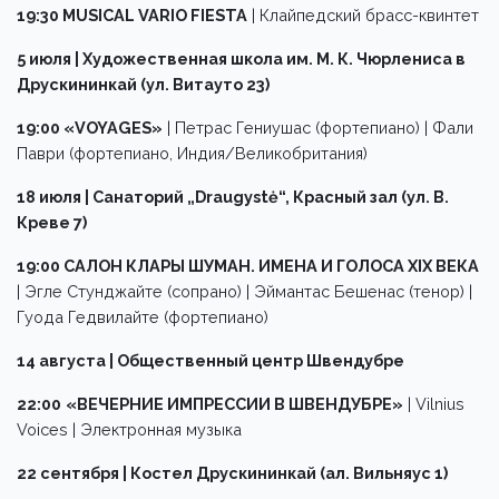
19:30 MUSICAL VARIO FIESTA
| Клайпедский брасс-квинтет
5 июля | Художественная школа им. М. К. Чюрлениса в
Друскининкай (ул. Витаутo 23)
19:00 «VOYAGES»
| Петрас Гениушас (фортепиано) | Фали
Паври (фортепиано, Индия/Великобритания)
18 июля | Санаторий „Draugystė“, Красный зал (ул. В.
Креве 7)
19:00 САЛОН КЛАРЫ ШУМАН. ИМЕНА И ГОЛОСА XIX ВЕКА
| Эгле Стунджайте (сопрано) | Эймантас Бешенас (тенор) |
Гуода Гедвилайте (фортепиано)
14 августа | Общественный центр Швендубре
22:00
«ВЕЧЕРНИЕ ИМПРЕССИИ В ШВЕНДУБРЕ»
| Vilnius
Voices | Электронная музыка
22 сентября | Костел Друскининкай (aл. Вильняyс 1)