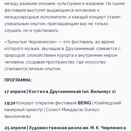
между разными эпохами, культурами и жанрами. На сцене
фестиваля выступят выдающиеся литовские и
международные исполнители, и каждый концерт станет
уникальным опытом, приглашающим вас не только
слушать, но и чувствовать.
«Тронутые Чюрленисом» — это фестиваль, во время
которого музыка, звучащая в Друскининкай, сливается с
природой, спокойствием курорта и внутренним миром
человека, создавая пространство, где искусство
становится личным опытом.
ПРОГРАММА:
17 апреля | Костел в Друскининкай (aл. Вильняyс 1)
19:30
Концерт открытия фестиваля
BEING
| Клайпедский
камерный оркестр | Солист Миндаугас Бачкус
(виолончель)
25 апреля | Художественная школа им. М. К. Чюрлениса