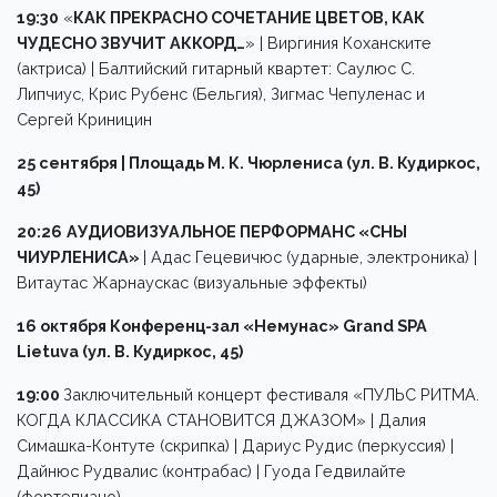
19:30
«
КАК ПРЕКРАСНО СОЧЕТАНИЕ ЦВЕТОВ, КАК
ЧУДЕСНО ЗВУЧИТ АККОРД…
» | Виргиния Коханските
(актриса) | Балтийский гитарный квартет: Саулюс С.
Липчиус, Крис Рубенс (Бельгия), Зигмас Чепуленас и
Сергей Криницин
25 сентября | Площадь М. К. Чюрлениса (ул. В. Кудиркос,
45)
20:26
АУДИОВИЗУАЛЬНОЕ ПЕРФОРМАНС «СНЫ
ЧИУРЛEНИСА»
| Адас Гецевичюс (ударные, электроника) |
Витаутас Жарнаускас (визуальные эффекты)
16 октября Конференц-зал «Немунас» Grand SPA
Lietuva (ул. В. Кудиркос, 45)
19:00
Заключительный концерт фестиваля «ПУЛЬС РИТМА.
КОГДА КЛАССИКА СТАНОВИТСЯ ДЖАЗОМ» | Далия
Симашка-Контуте (скрипка) | Дариус Рудис (перкуссия) |
Дайнюс Рудвалис (контрабас) | Гуода Гедвилайте
(фортепиано)