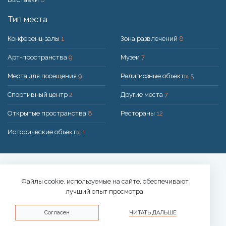
Тип места
Конференц-залы
1
Зона развлечений
8
Арт-пространства
9
Музеи
7
Места для посещения
9
Религиозные объекты
5
Спортивный центр
2
Другие места
7
Открытые пространства
8
Рестораны
12
Исторические объекты
1
Решение:
UAB "200mi"
© 2026 Druskininkai
Файлы cookie, используемые на сайте, обеспечивают
лучший опыт просмотра.
Политика конфиденциальности
Согласен
ЧИТАТЬ ДАЛЬШЕ
Политика использования файлов cookie