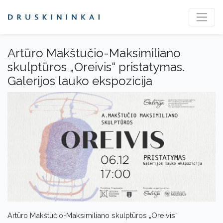
Artūro Makštučio-Maksimiliano
skulptūros „Oreivis“ pristatymas.
Galerijos lauko ekspozicija
Artūro Makštučio-Maksimiliano skulptūros „Oreivis“