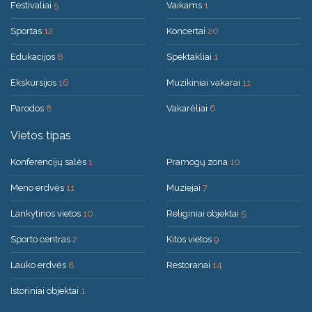
Festivaliai
5
Vaikams
1
Sportas
12
Koncertai
20
Edukacijos
8
Spektakliai
1
Ekskursijos
16
Muzikiniai vakarai
11
Parodos
8
Vakarėliai
6
Vietos tipas
Konferencijų salės
1
Pramogų zona
10
Meno erdvės
11
Muziejai
7
Lankytinos vietos
10
Religiniai objektai
5
Sporto centras
2
Kitos vietos
9
Lauko erdvės
8
Restoranai
14
Istoriniai objektai
1