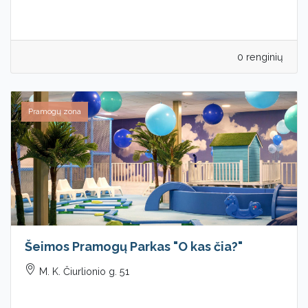
0 renginių
Pramogų zona
Šeimos Pramogų Parkas "O kas čia?"
M. K. Čiurlionio g. 51