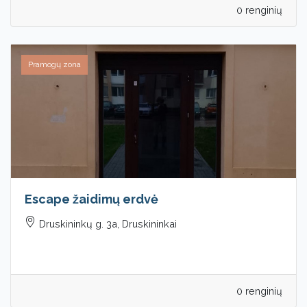
0 renginių
Pramogų zona
Escape žaidimų erdvė
Druskininkų g. 3a, Druskininkai
0 renginių