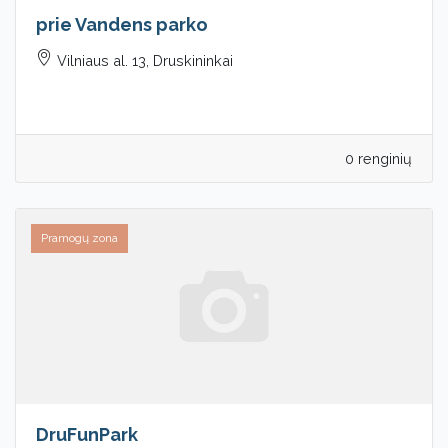
prie Vandens parko
Vilniaus al. 13, Druskininkai
0 renginių
Pramogų zona
DruFunPark