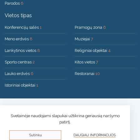
Parodos
6
Vietos tipas
Konferencijų salės
1
Pramogų zona
6
Meno erdvės
8
Muziejai
7
Lankytinos vietos
8
Religiniai objektai
4
Sporto centras
2
Kitos vietos
7
Lauko erdvės
6
Restoranai
10
Istoriniai objektai
1
Sprendimas:
UAB "200mi"
© 2026 Druskininkai
Svetainėje naudojami slapukai užtikrina geriausią naršymo
patirtį.
Privatumo politika
Sutinku
DAUGIAU INFORMACIJOS