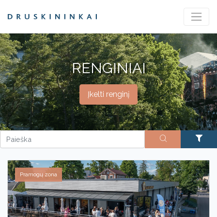
RENGINIAI
Įkelti renginį
Pramogų zona