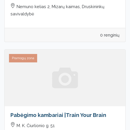
Nemuno kelias 2, Mizarų kaimas, Druskininkų
savivaldybė
0 renginių
Pramogų zona
Pabėgimo kambariai |Train Your Brain
M. K. Čiurlionio g. 51