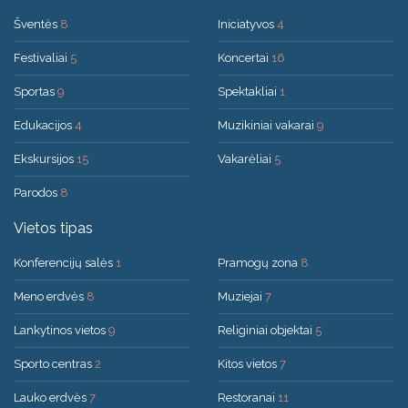
Šventės
8
Iniciatyvos
4
Festivaliai
5
Koncertai
16
Sportas
9
Spektakliai
1
Edukacijos
4
Muzikiniai vakarai
9
Ekskursijos
15
Vakarėliai
5
Parodos
8
Vietos tipas
Konferencijų salės
1
Pramogų zona
8
Meno erdvės
8
Muziejai
7
Lankytinos vietos
9
Religiniai objektai
5
Sporto centras
2
Kitos vietos
7
Lauko erdvės
7
Restoranai
11