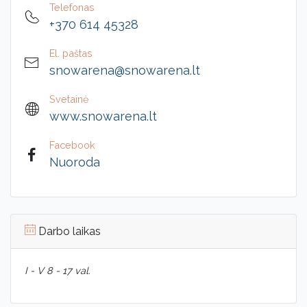
Telefonas
+370 614 45328
El. paštas
snowarena@snowarena.lt
Svetainė
www.snowarena.lt
Facebook
Nuoroda
Darbo laikas
I - V 8 - 17 val.