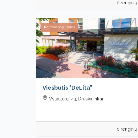
0 renginių
Konferencijų salės
Viešbutis "DeLita"
Vytauto g. 43, Druskininkai
0 renginių