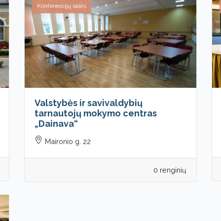
Konferencijų salės
Valstybės ir savivaldybių
tarnautojų mokymo centras
„Dainava“
Maironio g. 22
0 renginių