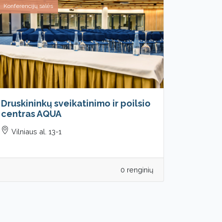
Konferencijų salės
Druskininkų sveikatinimo ir poilsio
centras AQUA
Vilniaus al. 13-1
0 renginių