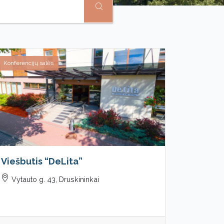
Konferencijų salės
Viešbutis “DeLita”
Vytauto g. 43, Druskininkai