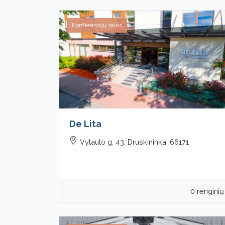
Konferencijų salės
De Lita
Vytauto g. 43, Druskininkai 66171
0 renginių