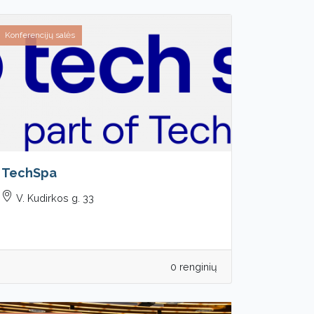
Konferencijų salės
TechSpa
V. Kudirkos g. 33
0 renginių