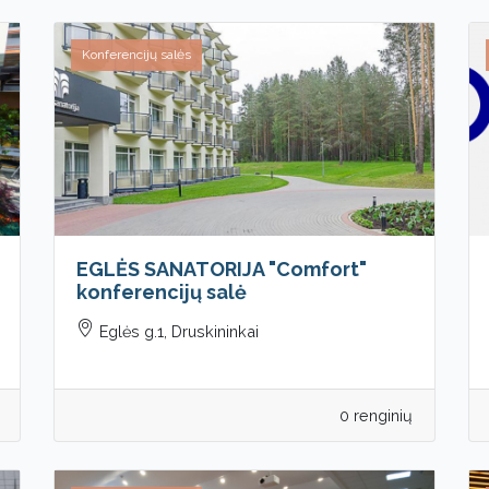
Konferencijų salės
EGLĖS SANATORIJA "Comfort"
konferencijų salė
Eglės g.1, Druskininkai
0 renginių