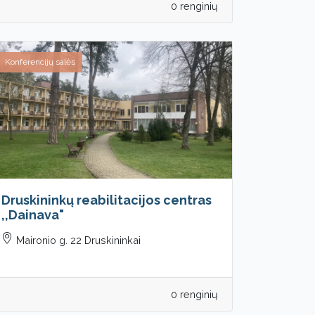
0 renginių
Konferencijų salės
Druskininkų reabilitacijos centras
,,Dainava"
Maironio g. 22 Druskininkai
0 renginių