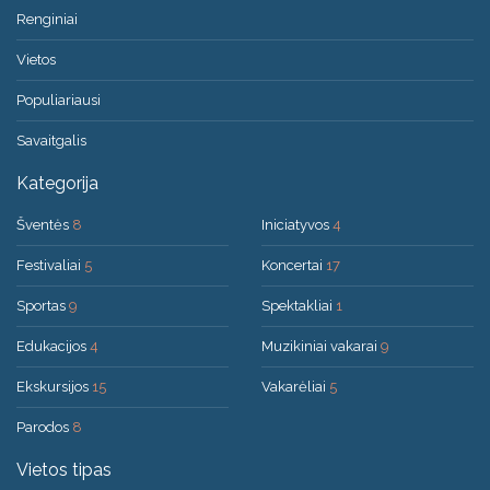
Renginiai
Vietos
Populiariausi
Savaitgalis
Kategorija
Šventės
8
Iniciatyvos
4
Festivaliai
5
Koncertai
17
Sportas
9
Spektakliai
1
Edukacijos
4
Muzikiniai vakarai
9
Ekskursijos
15
Vakarėliai
5
Parodos
8
Vietos tipas