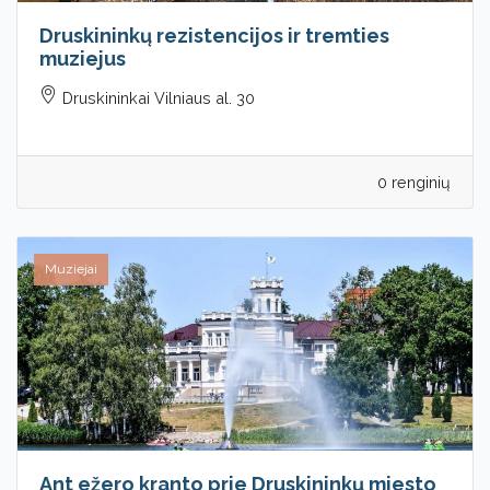
Druskininkų rezistencijos ir tremties
muziejus
Druskininkai Vilniaus al. 30
0 renginių
Muziejai
Ant ežero kranto prie Druskininkų miesto