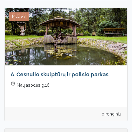
Muziejai
A. Česnulio skulptūrų ir poilsio parkas
Naujasodės g.16
0 renginių