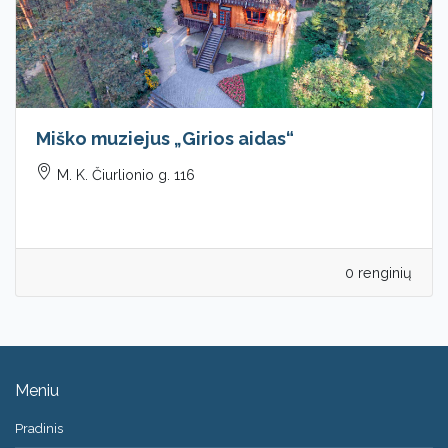
Miško muziejus „Girios aidas“
M. K. Čiurlionio g. 116
0 renginių
Meniu
Pradinis