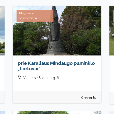
Miejsca do
odwiedzenia
prie Karaliaus Mindaugo paminklo
„Lietuvai“
Vasario 16-osios g. 6
0 events