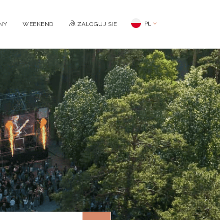
PL
NY
WEEKEND
ZALOGUJ SIE