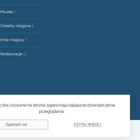
Muzea
7
Obiekty religijne
5
Inne miejsca
7
Restauracje
12
eczka używane na stronie zapewniają najlepsze doświadczenie
przeglądania.
Zgadzam się
CZYTAJ WIĘCEJ
© 2026 Druskininkai