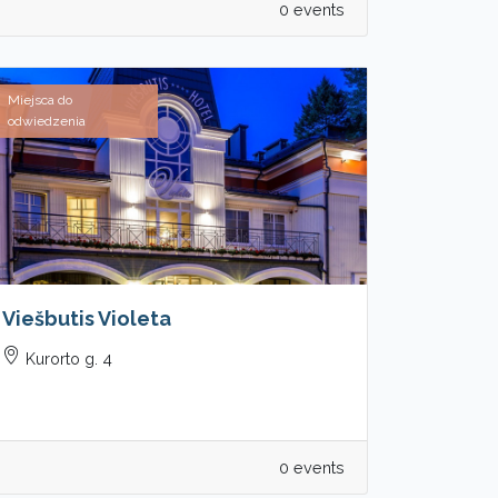
0 events
Miejsca do
odwiedzenia
Viešbutis Violeta
Kurorto g. 4
0 events