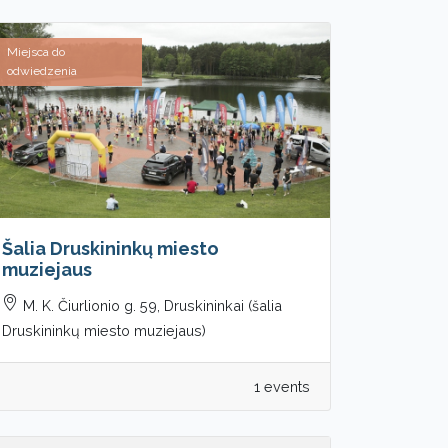
Miejsca do
odwiedzenia
Šalia Druskininkų miesto
muziejaus
M. K. Čiurlionio g. 59, Druskininkai (šalia
Druskininkų miesto muziejaus)
1 events