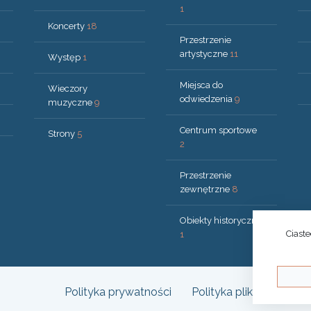
1
Koncerty
18
Przestrzenie
artystyczne
11
Występ
1
Miejsca do
Wieczory
odwiedzenia
9
muzyczne
9
Centrum sportowe
Strony
5
2
Przestrzenie
zewnętrzne
8
Obiekty historyczne
Ciast
1
Polityka prywatności
Polityka plików cookies