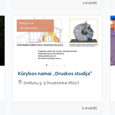
1 events
Miejsca do
odwiedzenia
Kūrybos namai ,,Druskos studija"
Smiltynų g. 9 Druskininkai 66227
0 events