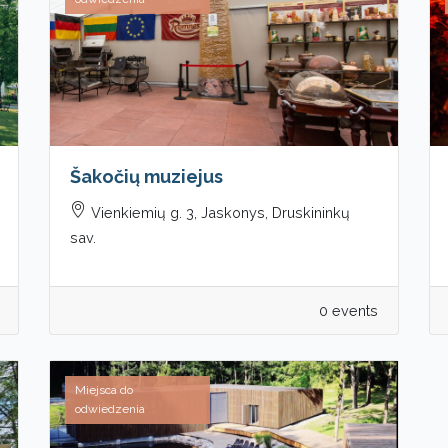
Šakočių muziejus
Vienkiemių g. 3, Jaskonys, Druskininkų
sav.
0 events
Miejsca do
odwiedzenia