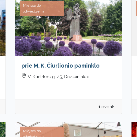
Miejsca do
odwiedzenia
prie M. K. Čiurlionio paminklo
V. Kudirkos g. 45, Druskininkai
1 events
Miejsca do
odwiedzenia