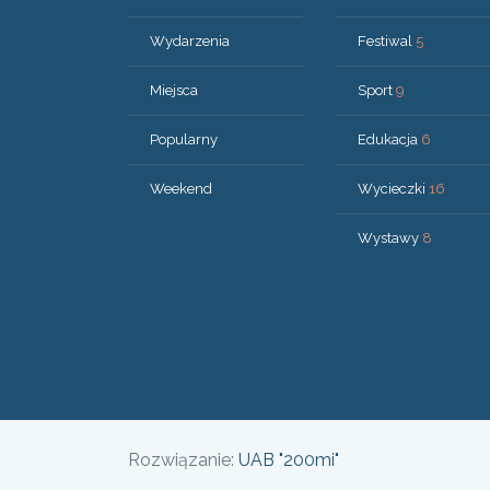
Wydarzenia
Festiwal
5
Miejsca
Sport
9
Popularny
Edukacja
6
Weekend
Wycieczki
16
Wystawy
8
Rozwiązanie:
UAB "200mi"