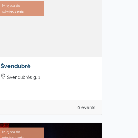
Miejsca do
odwiedzenia
Švendubrė
Švendubrės g. 1
0 events
Miejsca do
odwiedzenia