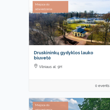
Miejsca do
odwiedzenia
Druskininkų gydyklos lauko
biuvetė
Vilniaus al. 9H
0 events
Miejsca do
odwiedzenia