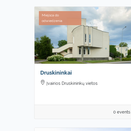
Miejsca do
odwiedzenia
Druskininkai
Įvairios Druskininkų vietos
0 events