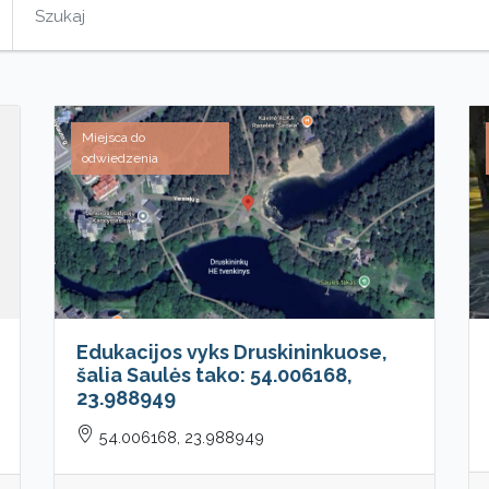
Miejsca do
odwiedzenia
Edukacijos vyks Druskininkuose,
šalia Saulės tako: 54.006168,
23.988949
54.006168, 23.988949