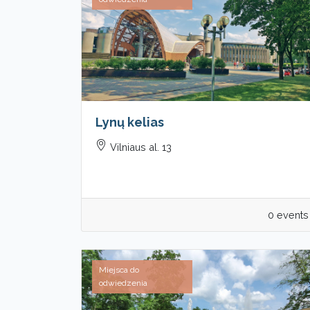
Lynų kelias
Vilniaus al. 13
0 events
Miejsca do
odwiedzenia