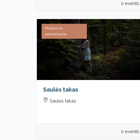
0 events
Miejsca do
odwiedzenia
Saulės takas
Saulės takas
0 events