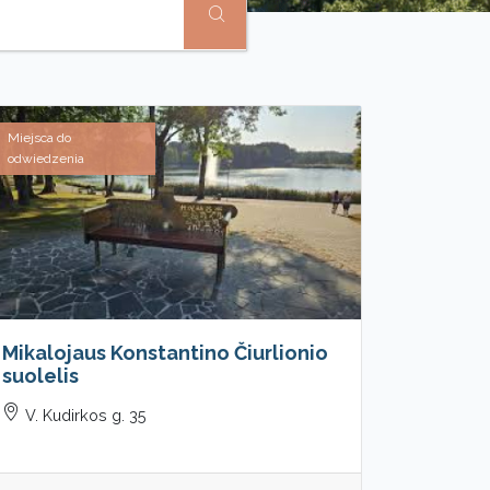
Miejsca do
odwiedzenia
Mikalojaus Konstantino Čiurlionio
suolelis
V. Kudirkos g. 35