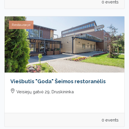
0 events
Restauracje
Viešbutis "Goda" Šeimos restoranėlis
Veisiejų gatvė 29, Druskininka
0 events