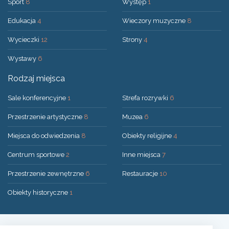
Sport
8
Występ
1
Edukacja
4
Wieczory muzyczne
8
Wycieczki
12
Strony
4
Wystawy
6
Rodzaj miejsca
Sale konferencyjne
1
Strefa rozrywki
6
Przestrzenie artystyczne
8
Muzea
6
Miejsca do odwiedzenia
8
Obiekty religijne
4
Centrum sportowe
2
Inne miejsca
7
Przestrzenie zewnętrzne
6
Restauracje
10
Obiekty historyczne
1