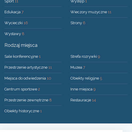
Sport
11
Występ
1
Edukacja
7
Wieczory muzyczne
11
Wycieczki
16
Strony
6
Wystawy
8
Rodzaj miejsca
Sale konferencyjne
1
Strefa rozrywki
9
Przestrzenie artystyczne
11
Muzea
7
Miejsca do odwiedzenia
10
Obiekty religijne
5
Centrum sportowe
2
Inne miejsca
9
Przestrzenie zewnętrzne
8
Restauracje
14
Obiekty historyczne
1