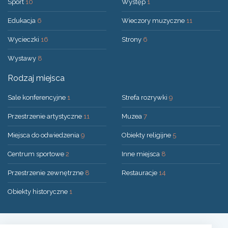
Sport
10
Występ
1
Edukacja
6
Wieczory muzyczne
11
Wycieczki
16
Strony
6
Wystawy
8
Rodzaj miejsca
Sale konferencyjne
1
Strefa rozrywki
9
Przestrzenie artystyczne
11
Muzea
7
Miejsca do odwiedzenia
9
Obiekty religijne
5
Centrum sportowe
2
Inne miejsca
8
Przestrzenie zewnętrzne
8
Restauracje
14
Obiekty historyczne
1