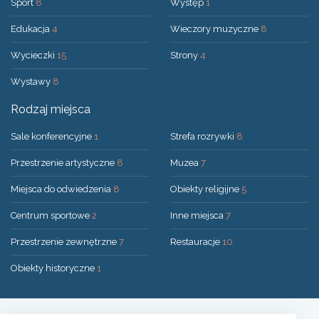
Sport
8
Występ
1
Edukacja
4
Wieczory muzyczne
8
Wycieczki
15
Strony
4
Wystawy
8
Rodzaj miejsca
Sale konferencyjne
1
Strefa rozrywki
8
Przestrzenie artystyczne
8
Muzea
7
Miejsca do odwiedzenia
8
Obiekty religijne
5
Centrum sportowe
2
Inne miejsca
7
Przestrzenie zewnętrzne
7
Restauracje
10
Obiekty historyczne
1