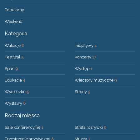
Popularny
Weekend
Kategoria
Wakacje
8
Inicjatywy
4
Festiwal
5
Koncerty
17
Sport
9
Występ
1
Edukacja
4
Wieczory muzyczne
9
Wycieczki
15
Strony
5
Wystawy
8
Rodzaj miejsca
Sale konferencyjne
1
Strefa rozrywki
8
Przestrzenie artystyczne
8
Muzea
7