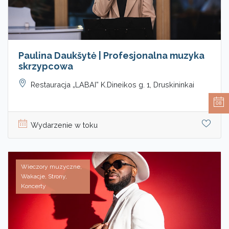
Paulina Daukšytė | Profesjonalna muzyka
skrzypcowa
Restauracja „LABAI” K.Dineikos g. 1, Druskininkai
08
Wydarzenie w toku
Wieczory muzyczne,
Wakacje, Strony,
Koncerty