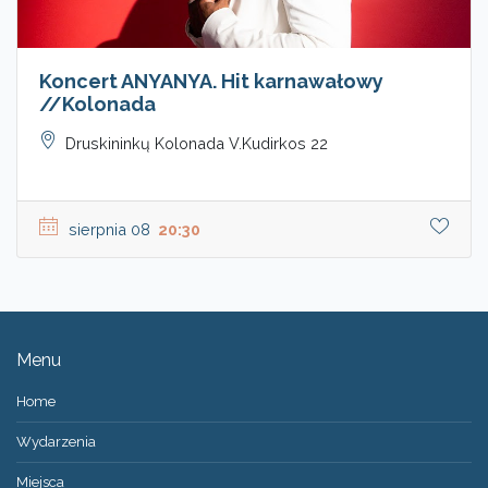
Koncert ANYANYA. Hit karnawałowy
//Kolonada
Druskininkų Kolonada V.Kudirkos 22
sierpnia 08
20:30
Menu
Home
Wydarzenia
Miejsca