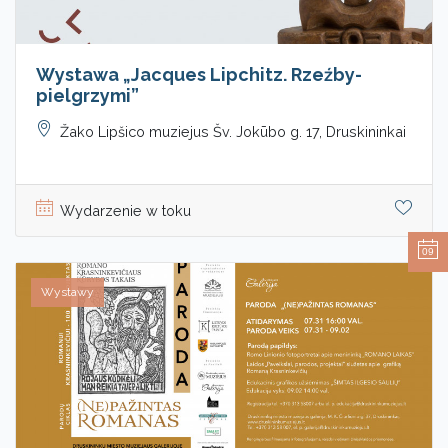
Wystawa „Jacques Lipchitz. Rzeźby-
pielgrzymi”
Žako Lipšico muziejus Šv. Jokūbo g. 17, Druskininkai
Wydarzenie w toku
09
Wystawy