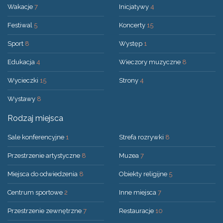
Wakacje
7
Inicjatywy
4
Festiwal
5
Koncerty
15
Sport
8
Występ
1
Edukacja
4
Wieczory muzyczne
8
Wycieczki
15
Strony
4
Wystawy
8
Rodzaj miejsca
Sale konferencyjne
1
Strefa rozrywki
8
Przestrzenie artystyczne
8
Muzea
7
Miejsca do odwiedzenia
8
Obiekty religijne
5
Centrum sportowe
2
Inne miejsca
7
Przestrzenie zewnętrzne
7
Restauracje
10