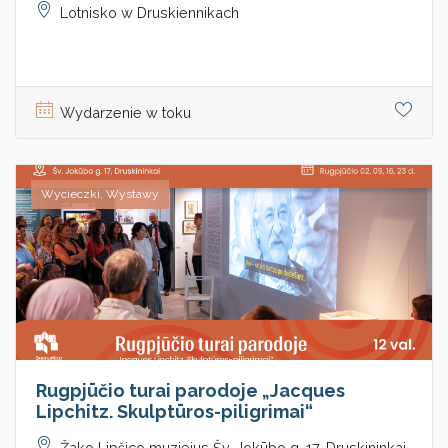
Lotnisko w Druskiennikach
Wydarzenie w toku
Wycieczki, Wystawy
Rugpjūčio turai parodoje „Jacques
Lipchitz. Skulptūros-piligrimai“
Žako Lipšico muziejus Šv. Jokūbo g. 17, Druskininkai