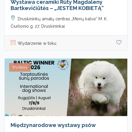
Wystawa ceramiki Rūty Magdaleny
Bartkevičiūtės – „JESTEM KOBIETĄ”
Druskininkų amatų centras „Menų kalvė“ M. K.
Čiurlionio g. 27, Druskininkai
Wydarzenie w toku
Wystawy
Międzynarodowe wystawy psów