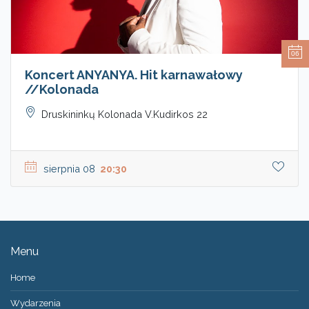
06
Koncert ANYANYA. Hit karnawałowy
//Kolonada
Druskininkų Kolonada V.Kudirkos 22
sierpnia 08
20:30
Menu
Home
Wydarzenia