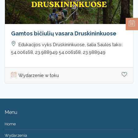
08
Gamtos bičiulių vasara Druskininkuose
Edukacijos vyks Druskininkuose, šalia Saulės tako:
54.006168, 23.988949 54.006168, 23.988949
Wydarzenie w toku
Menu
Home
Wydarzenia