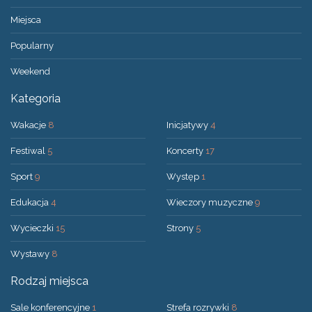
Miejsca
Popularny
Weekend
Kategoria
Wakacje
8
Inicjatywy
4
Festiwal
5
Koncerty
17
Sport
9
Występ
1
Edukacja
4
Wieczory muzyczne
9
Wycieczki
15
Strony
5
Wystawy
8
Rodzaj miejsca
Sale konferencyjne
1
Strefa rozrywki
8