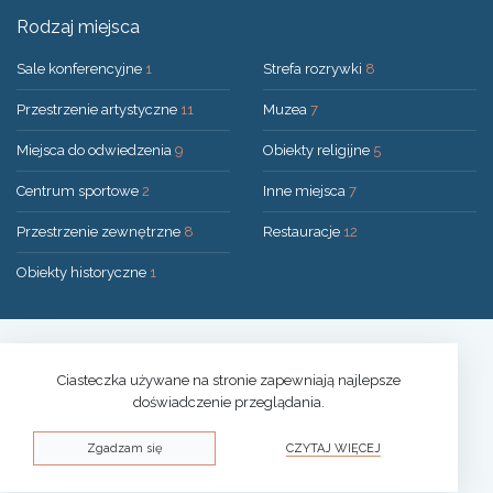
Rodzaj miejsca
Sale konferencyjne
1
Strefa rozrywki
8
Przestrzenie artystyczne
11
Muzea
7
Miejsca do odwiedzenia
9
Obiekty religijne
5
Centrum sportowe
2
Inne miejsca
7
Przestrzenie zewnętrzne
8
Restauracje
12
Obiekty historyczne
1
Rozwiązanie:
UAB "200mi"
© 2026 Druskininkai
Ciasteczka używane na stronie zapewniają najlepsze
doświadczenie przeglądania.
Polityka prywatności
Zgadzam się
CZYTAJ WIĘCEJ
Polityka plików cookies