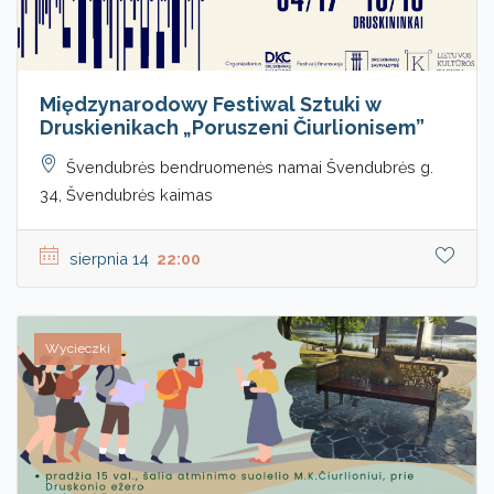
Międzynarodowy Festiwal Sztuki w
Druskienikach „Poruszeni Čiurlionisem”
Švendubrės bendruomenės namai Švendubrės g.
34, Švendubrės kaimas
sierpnia 14
22:00
Wycieczki