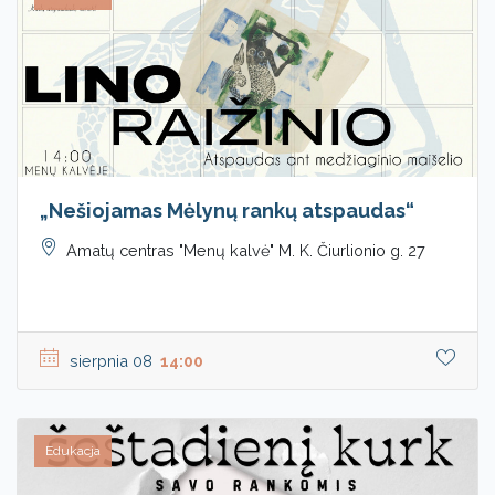
„Nešiojamas Mėlynų rankų atspaudas“
Amatų centras "Menų kalvė" M. K. Čiurlionio g. 27
sierpnia 08
14:00
Edukacja