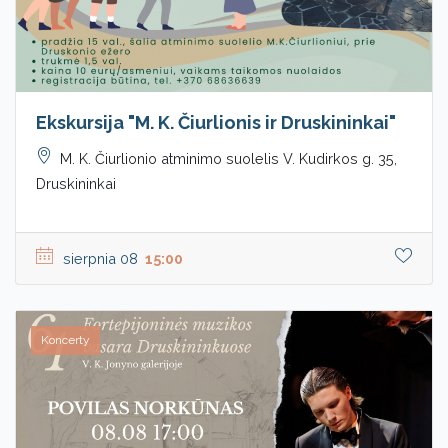
Ekskursija "M. K. Čiurlionis ir Druskininkai"
M. K. Čiurlionio atminimo suolelis V. Kudirkos g. 35,
Druskininkai
sierpnia 08
15:00
Koncerty