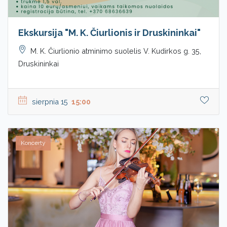
Ekskursija "M. K. Čiurlionis ir Druskininkai"
M. K. Čiurlionio atminimo suolelis V. Kudirkos g. 35,
Druskininkai
sierpnia 15
15:00
Koncerty