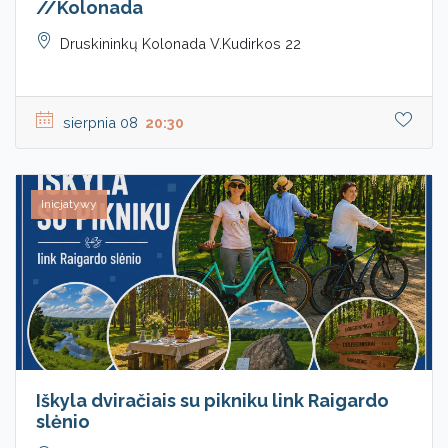
//Kolonada
Druskininkų Kolonada V.Kudirkos 22
sierpnia 08
20:30
Inicjatywy
Iškyla dviračiais su pikniku link Raigardo
slėnio