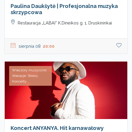
Paulina Daukšytė | Profesjonalna muzyka
skrzypcowa
Restauracja „LABAI” K.Dineikos g. 1, Druskininkai
sierpnia 08
20:00
Wieczory muzyczne,
Wakacje, Strony,
Koncerty
Koncert ANYANYA. Hit karnawałowy