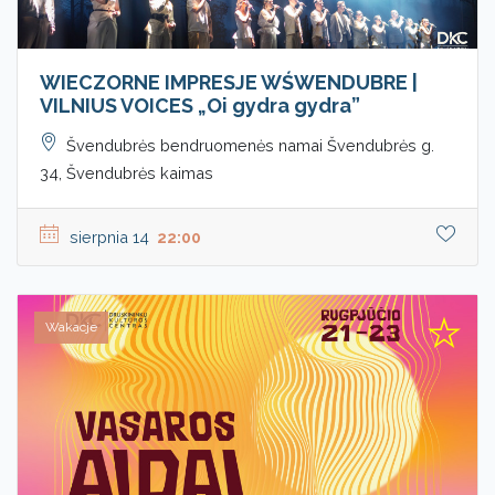
WIECZORNE IMPRESJE WŚWENDUBRE |
VILNIUS VOICES „Oi gydra gydra”
Švendubrės bendruomenės namai Švendubrės g.
34, Švendubrės kaimas
sierpnia 14
22:00
Wakacje