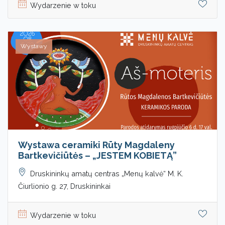
Wydarzenie w toku
Wystawy
Wystawa ceramiki Rūty Magdaleny
Bartkevičiūtės – „JESTEM KOBIETĄ”
Druskininkų amatų centras „Menų kalvė“ M. K.
Čiurlionio g. 27, Druskininkai
Wydarzenie w toku