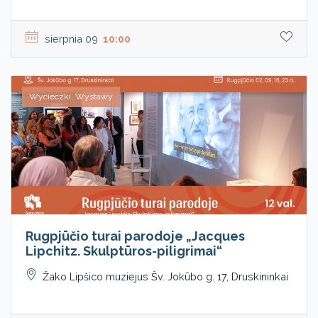
sierpnia 09
10:00
Wycieczki, Wystawy
Rugpjūčio turai parodoje „Jacques
Lipchitz. Skulptūros-piligrimai“
Žako Lipšico muziejus Šv. Jokūbo g. 17, Druskininkai