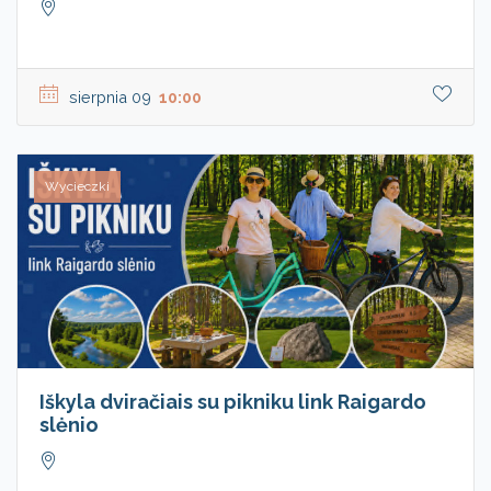
sierpnia 09
10:00
Wycieczki
Iškyla dviračiais su pikniku link Raigardo
slėnio