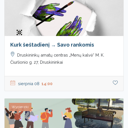
Kurk šeštadienį → Savo rankomis
Druskininkų amatų centras „Menų kalvė“ M. K.
Čiurlionio g. 27, Druskininkai
sierpnia 08
14:00
Wycieczki