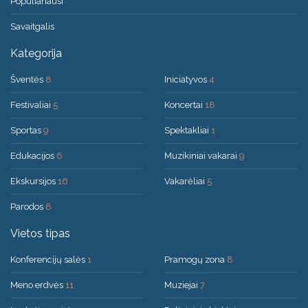
Populiariausi
Savaitgalis
Kategorija
Šventės
8
Iniciatyvos
4
Festivaliai
5
Koncertai
18
Sportas
9
Spektakliai
1
Edukacijos
6
Muzikiniai vakarai
9
Ekskursijos
16
Vakarėliai
5
Parodos
8
Vietos tipas
Konferencijų salės
1
Pramogų zona
8
Meno erdvės
11
Muziejai
7