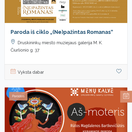
Paroda iš ciklo „(Ne)pažintas Romanas“
Druskininkų miesto muziejaus galerija M. K.
Čiurlionio g. 37
Vyksta dabar
Parodos
08