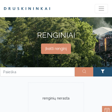
RENGINIAI
Įkelti renginį
renginių nerasta
10