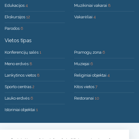
Edukacijos
4
Muzikiniai vakarai
8
Ekskursijos
12
Vakarėliai
4
Parodos
6
Vietos tipas
Konferencijų salės
1
Pramogų zona
6
Meno erdvės
8
Muziejai
6
Lankytinos vietos
8
Religiniai objektai
4
Sporto centras
2
Kitos vietos
7
Lauko erdvės
6
Restoranai
10
Istoriniai objektai
1
Sprendimas:
UAB "200mi"
© 2026 Druskininkai