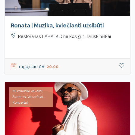
Ronata | Muzika, kviečianti užsibūti
Restoranas LABAI K.Dineikos g. 1, Druskininkai
rugpjūčio 08
20:00
Muzikiniai vakarai,
Šventės, Vakarėliai,
Koncertai