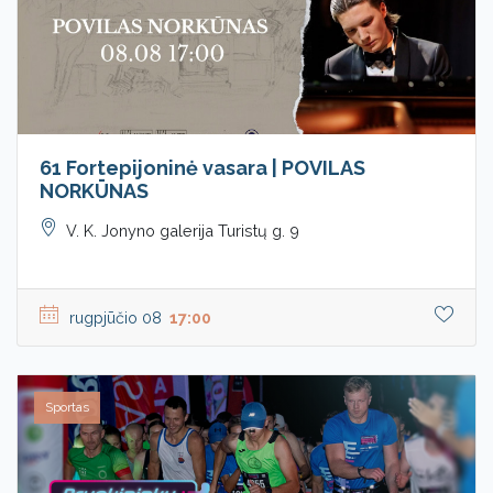
61 Fortepijoninė vasara | POVILAS
NORKŪNAS
V. K. Jonyno galerija Turistų g. 9
rugpjūčio 08
17:00
Sportas