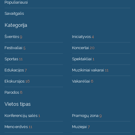
Populiariausi
Savaitgalis
Kategorija
Šventės
9
Iniciatyvos
4
Festivaliai
5
Koncertai
20
Sportas
11
Spektakliai
1
Edukacijos
7
Muzikiniai vakarai
11
Ekskursijos
16
Vakarėliai
6
Parodos
8
Vietos tipas
Konferencijų salės
1
Pramogų zona
9
Meno erdvės
11
Muziejai
7