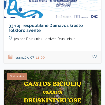
33-ioji respublikinė Dainavos krašto
folkloro šventė
Įvairios Druskininkų erdvės Druskininkai
rugpjūčio 07
11:00
Ekskursijos