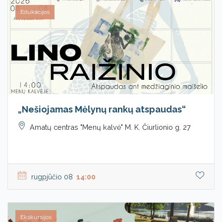
Edukacijos
„Nešiojamas Mėlynų rankų atspaudas“
Amatų centras "Menų kalvė" M. K. Čiurlionio g. 27
rugpjūčio 08
14:00
Ekskursijos