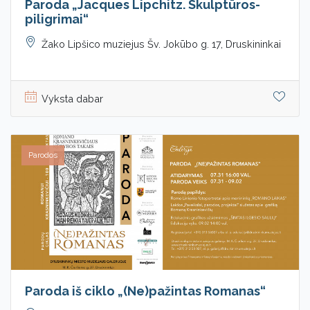
Paroda „Jacques Lipchitz. Skulptūros-
piligrimai“
Žako Lipšico muziejus Šv. Jokūbo g. 17, Druskininkai
Vyksta dabar
Parodos
Paroda iš ciklo „(Ne)pažintas Romanas“