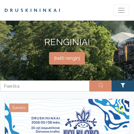
RENGINIAI
Įkelti renginį
Šventės