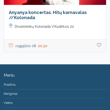
Anyanya koncertas. Hitų karnavalas
//Kolonada
Druskininkų Kolonada V.Kudirkos 22
rugpjūčio 08
20:30
Meniu
Pradinis
Renginiai
Vietos