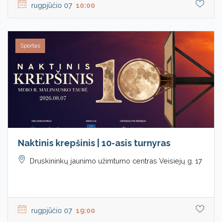
rugpjūčio 07
10:00
Sportas
Naktinis krepšinis | 10-asis turnyras
Druskininkų jaunimo užimtumo centras Veisiejų g. 17
rugpjūčio 07
19:00