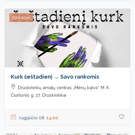
Edukacijos
Kurk šeštadienį → Savo rankomis
Druskininkų amatų centras „Menų kalvė“ M. K.
Čiurlionio g. 27, Druskininkai
rugpjūčio 08
14:00