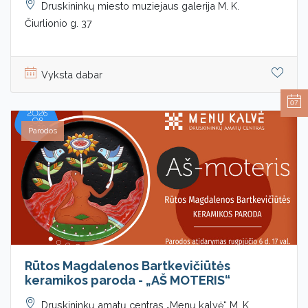
Druskininkų miesto muziejaus galerija M. K.
Čiurlionio g. 37
Vyksta dabar
07
Parodos
Rūtos Magdalenos Bartkevičiūtės
keramikos paroda - „AŠ MOTERIS“
Druskininkų amatų centras „Menų kalvė“ M. K.