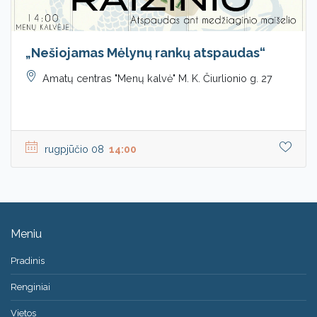
„Nešiojamas Mėlynų rankų atspaudas“
Amatų centras "Menų kalvė" M. K. Čiurlionio g. 27
rugpjūčio 08
14:00
Meniu
Pradinis
Renginiai
Vietos