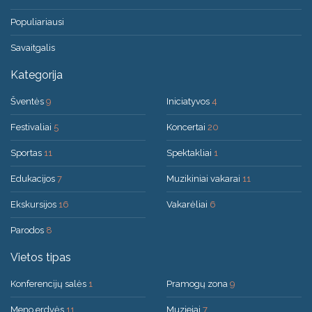
Populiariausi
Savaitgalis
Kategorija
Šventės
9
Iniciatyvos
4
Festivaliai
5
Koncertai
20
Sportas
11
Spektakliai
1
Edukacijos
7
Muzikiniai vakarai
11
Ekskursijos
16
Vakarėliai
6
Parodos
8
Vietos tipas
Konferencijų salės
1
Pramogų zona
9
Meno erdvės
11
Muziejai
7