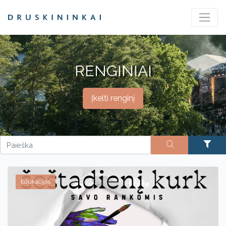
RENGINIAI
Įkelti renginį
Edukacijos