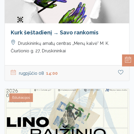
Kurk šeštadienį → Savo rankomis
Druskininkų amatų centras „Menų kalvė“ M. K.
Čiurlionio g. 27, Druskininkai
07
rugpjūčio 08
14:00
Edukacijos