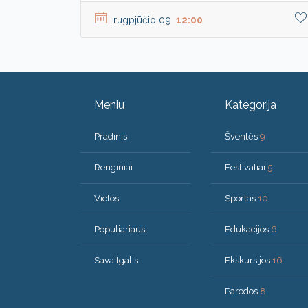
rugpjūčio 09
12:00
Meniu
Kategorija
Pradinis
Šventės
9
Renginiai
Festivaliai
5
Vietos
Sportas
10
Populiariausi
Edukacijos
6
Savaitgalis
Ekskursijos
16
Parodos
8