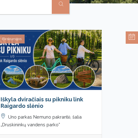
07
Ekskursijos
Iškyla dviračiais su pikniku link
Raigardo slėnio
Uno parkas Nemuno pakrantė, šalia
„Druskininkų vandens parko”