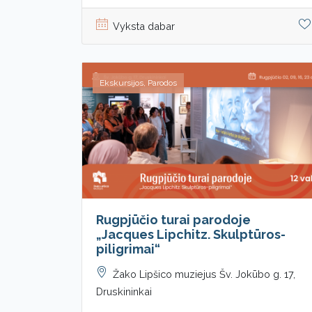
Vyksta dabar
Ekskursijos, Parodos
Rugpjūčio turai parodoje
„Jacques Lipchitz. Skulptūros-
piligrimai“
Žako Lipšico muziejus Šv. Jokūbo g. 17,
Druskininkai