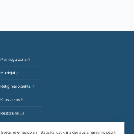
Pramogų zona
9
Muziejai
7
Religiniai objektai
5
Kitos vietos
8
Restoranai
14
Svetainėje naudojami slapukai užtikrina geriausią naršymo patirtį.