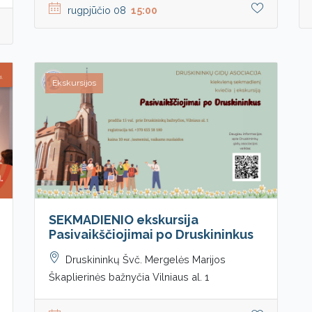
rugpjūčio 08
15:00
Ekskursijos
SEKMADIENIO ekskursija
Pasivaikščiojimai po Druskininkus
Druskininkų Švč. Mergelės Marijos
Škaplierinės bažnyčia Vilniaus al. 1