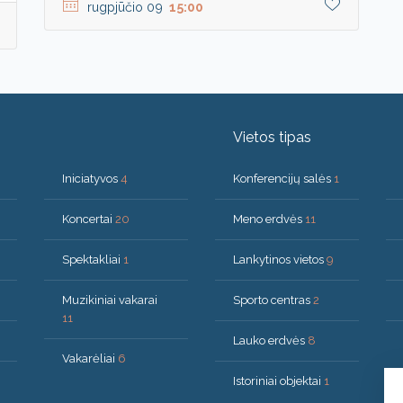
rugpjūčio 09
15:00
Vietos tipas
Iniciatyvos
4
Konferencijų salės
1
Koncertai
20
Meno erdvės
11
Spektakliai
1
Lankytinos vietos
9
Muzikiniai vakarai
Sporto centras
2
11
Lauko erdvės
8
Vakarėliai
6
Istoriniai objektai
1