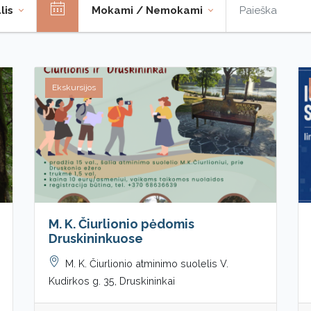
lis
Mokami / Nemokami
Ekskursijos
M. K. Čiurlionio pėdomis
Druskininkuose
M. K. Čiurlionio atminimo suolelis V.
Kudirkos g. 35, Druskininkai