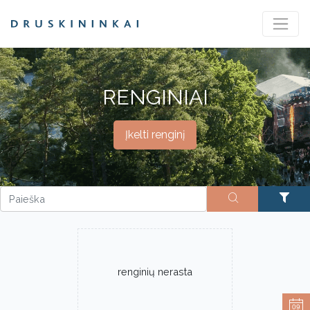
RENGINIAI
Įkelti renginį
renginių nerasta
09