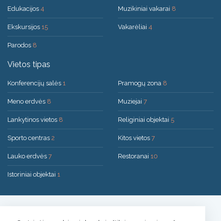
Edukacijos
4
Muzikiniai vakarai
8
Ekskursijos
15
Vakarėliai
4
Parodos
8
Vietos tipas
Konferencijų salės
1
Pramogų zona
8
Meno erdvės
8
Muziejai
7
Lankytinos vietos
8
Religiniai objektai
5
Sporto centras
2
Kitos vietos
7
Lauko erdvės
7
Restoranai
10
Istoriniai objektai
1
Sprendimas:
UAB "200mi"
© 2026 Druskininkai