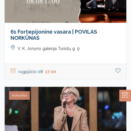
61 Fortepijoninė vasara | POVILAS
NORKŪNAS
V. K. Jonyno galerija Turistų g. 9
rugpjūčio 08
17:00
Koncertai
06