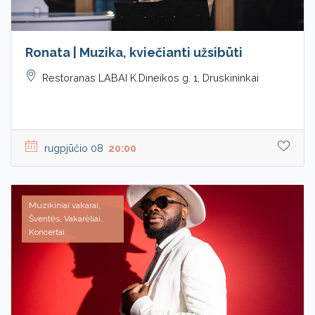
Ronata | Muzika, kviečianti užsibūti
Restoranas LABAI K.Dineikos g. 1, Druskininkai
rugpjūčio 08
20:00
Muzikiniai vakarai,
Šventės, Vakarėliai,
Koncertai