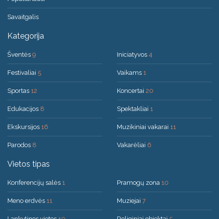
Savaitgalis
Kategorija
Šventės
9
Iniciatyvos
4
Festivaliai
5
Vaikams
1
Sportas
12
Koncertai
20
Edukacijos
8
Spektakliai
1
Ekskursijos
16
Muzikiniai vakarai
11
Parodos
8
Vakarėliai
6
Vietos tipas
Konferencijų salės
1
Pramogų zona
10
Meno erdvės
11
Muziejai
7
Lankytinos vietos
10
Religiniai objektai
5