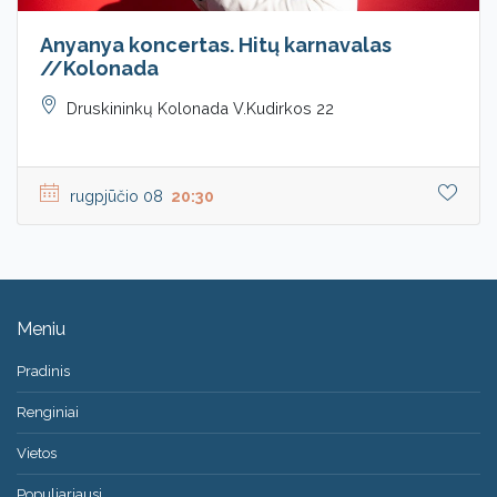
Anyanya koncertas. Hitų karnavalas
//Kolonada
Druskininkų Kolonada V.Kudirkos 22
rugpjūčio 08
20:30
Meniu
Pradinis
Renginiai
Vietos
Populiariausi