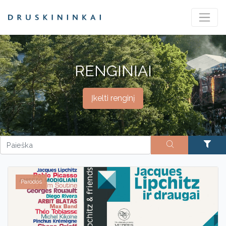
RENGINIAI
Įkelti renginį
Parodos