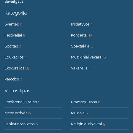
Savaitgalis
Kategorija
Šventės
7
Iniciatyvos
4
Festivaliai
5
Koncertai
15
Sportas
8
Spektakliai
1
Edukacijos
4
Muzikiniai vakarai
8
Ekskursijos
15
Vakarėliai
4
Parodos
8
Vietos tipas
Konferencijų salės
1
Pramogų zona
8
Meno erdvės
8
Muziejai
7
Lankytinos vietos
8
Religiniai objektai
5