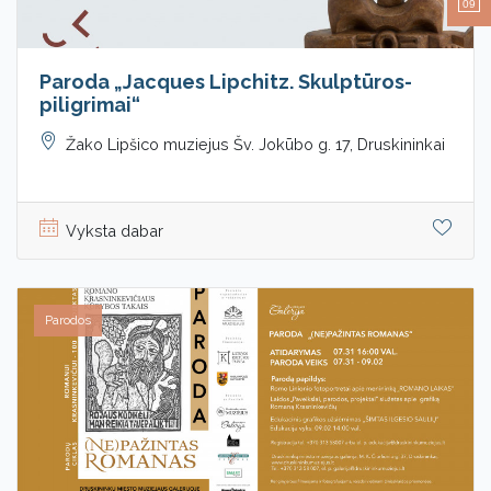
09
Paroda „Jacques Lipchitz. Skulptūros-
piligrimai“
Žako Lipšico muziejus Šv. Jokūbo g. 17, Druskininkai
Vyksta dabar
Parodos