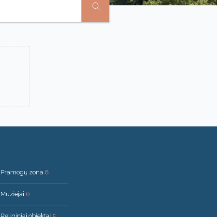
Pramogų zona
6
Muziejai
6
Religiniai objektai
5