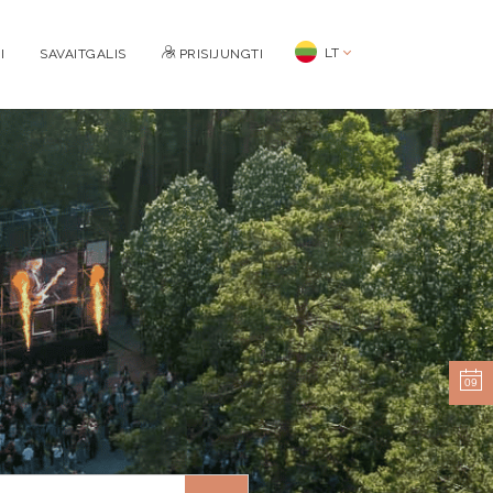
LT
I
SAVAITGALIS
PRISIJUNGTI
09