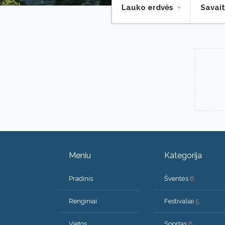
Lauko erdvės
Savait
Meniu
Kategorija
Pradinis
Šventės
6
Renginiai
Festivaliai
5
Vietos
Sportas
8