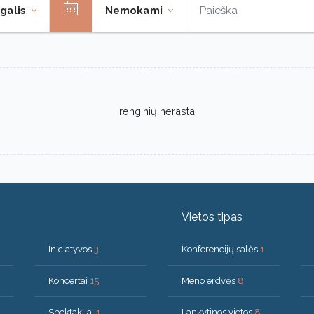
galis
Nemokami
renginių nerasta
Vietos tipas
Iniciatyvos
3
Konferencijų salės
1
Koncertai
15
Meno erdvės
8
Spektakliai
1
Lankytinos vietos
8