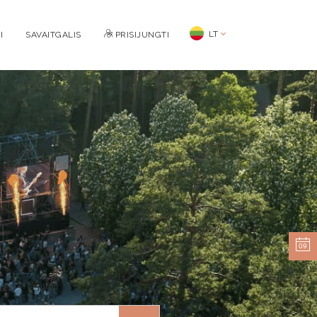
LT
I
SAVAITGALIS
PRISIJUNGTI
09