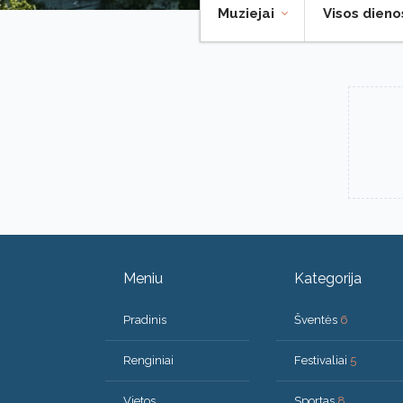
Muziejai
Visos dien
Meniu
Kategorija
Pradinis
Šventės
6
Renginiai
Festivaliai
5
Vietos
Sportas
8