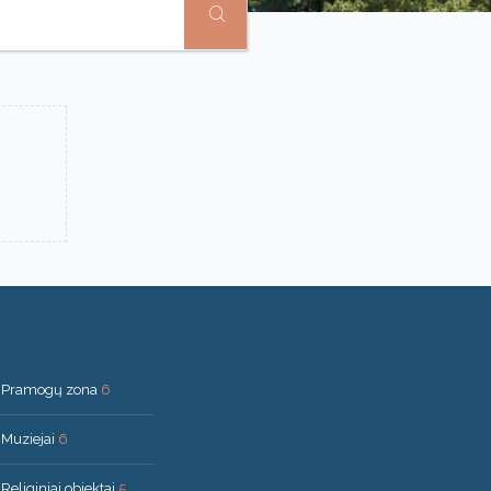
Pramogų zona
6
Muziejai
6
Religiniai objektai
5