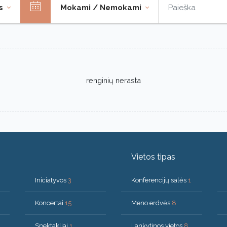
os
Mokami / Nemokami
renginių nerasta
Vietos tipas
Iniciatyvos
3
Konferencijų salės
1
Koncertai
15
Meno erdvės
8
Spektakliai
1
Lankytinos vietos
8