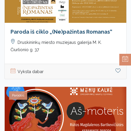
Paroda iš ciklo „(Ne)pažintas Romanas“
Druskininkų miesto muziejaus galerija M. K.
Čiurlionio g. 37
08
Vyksta dabar
Parodos