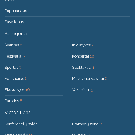
Populiariausi
Savaitgalis
Kategorija
Šventės
8
Iniciatyvos
4
Festivaliai
5
Koncertai
18
Sportas
9
Spektakliai
1
Edukacijos
6
Muzikiniai vakarai
9
Ekskursijos
16
Vakarėliai
5
Parodos
8
Vietos tipas
Konferencijų salės
1
Pramogų zona
8