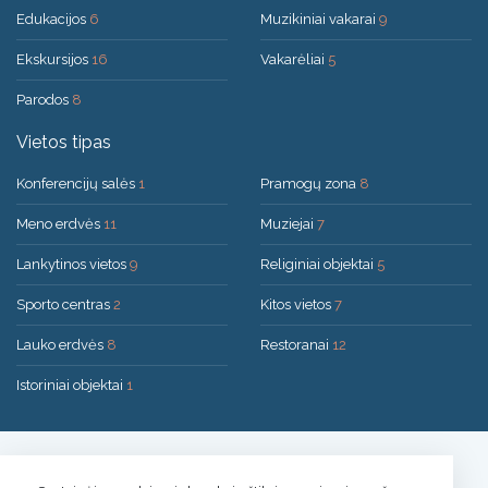
Edukacijos
6
Muzikiniai vakarai
9
Ekskursijos
16
Vakarėliai
5
Parodos
8
Vietos tipas
Konferencijų salės
1
Pramogų zona
8
Meno erdvės
11
Muziejai
7
Lankytinos vietos
9
Religiniai objektai
5
Sporto centras
2
Kitos vietos
7
Lauko erdvės
8
Restoranai
12
Istoriniai objektai
1
Sprendimas:
UAB "200mi"
© 2026 Druskininkai