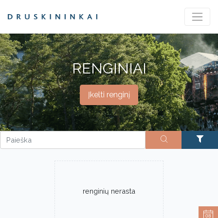
RENGINIAI
Įkelti renginį
renginių nerasta
08