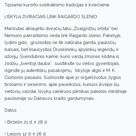
Tęsiame kurorto sveikatinimo tradicijas ir kviečiame
į IŠKYLĄ DVIRAČIAIS LINK RAIGARDO SLĖNIO.
Maršrutas atnaujintu dviračių taku „Žvaigždžių orbita“ bei
Nemuno pakrantėmis veda link Raigardo slėnio. Pakelyje,
lydimi gido, grožėsitės ne tik natūralia gamta, paukščių
balsais, bet klausysitės Druskininkų apylinkių legendų ir
istorijų. Švendubrės kaime, kurio vardą žmonės kildina iš
žodžių „šventoji dauba“, susitiksite su vietos gyventojais,
išgirsite jų autentiškų pasakojimų. Iškyloje atgis ir M. K.
Čiurlionio pasaulis. Sužinosite apie jo organizuotus žygius
broliams ir seserims, apie paveikslus, kuriuos įkvėpė šių
vietovių vaizdai. Išvyką vainikuos piknikas pakelės medinėje
pavėsinėje su Dainavos krašto gardumynais.
Datos:
• Birželio 21 d. ir 28 d.
• Liepos 12 d. ir 26 d.