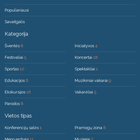
Populiariausi
Savaitgalis
Kategorija
Šventės
8
Iniciatyvos
4
Festivaliai
5
Koncertai
18
Sportas
10
Spektakliai
1
Edukacijos
6
Muzikiniai vakarai
9
Ekskursijos
16
Vakarėliai
5
Parodos
8
Vietos tipas
Konferencijų salės
1
Pramogų zona
8
Meno erdvės
11
Muziejai
7