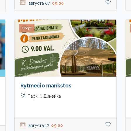
августа 07
09:00
Спорт
Rytmečio mankštos
Парк К. Динейка
августа 12
09:00