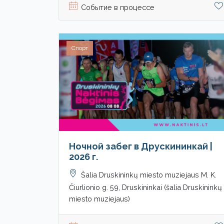
Событие в процессе
Спорт
Ночной забег в Друскининкай |
2026 г.
Šalia Druskininkų miesto muziejaus M. K.
Čiurlionio g. 59, Druskininkai (šalia Druskininkų
miesto muziejaus)