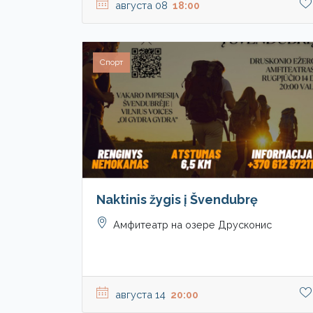
августа 08
18:00
Спорт
Naktinis žygis į Švendubrę
Амфитеатр на озере Друсконис
августа 14
20:00