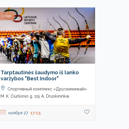
Спорт
Tarptautinės šaudymo iš lanko
varžybos "Best Indoor"
Cпортивный комплекс «Друскининкай»
M. K. Čiurlionio g. 115 A, Druskininkai
ноября 27
17:15