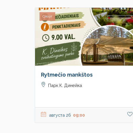
Спорт
Rytmečio mankštos
Парк К. Динейка
августа 26
09:00