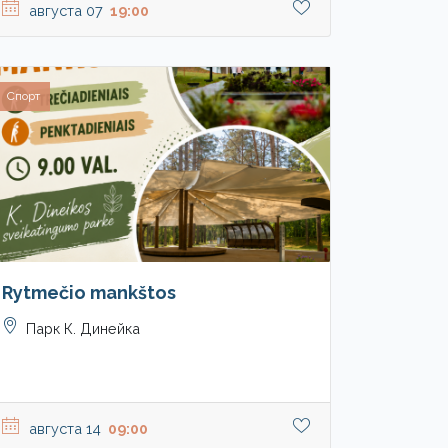
августа 07
19:00
Спорт
Rytmečio mankštos
Парк К. Динейка
августа 14
09:00