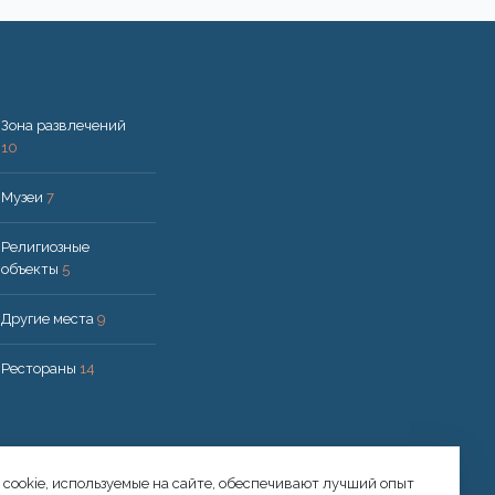
Зона развлечений
10
Музеи
7
Религиозные
объекты
5
Другие места
9
Рестораны
14
cookie, используемые на сайте, обеспечивают лучший опыт