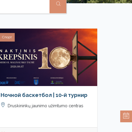
Спорт
Ночной баскетбол | 10-й турнир
Druskininkų jaunimo užimtumo centras
06