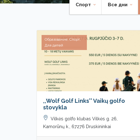
Спорт
Все дни
Образование, Спорт,
Для детей
,,Wolf Golf Links'' Vaikų golfo
stovykla
Vilkės golfo klubas Vilkės g. 26,
Kamorūnų k., 67276 Druskininkai