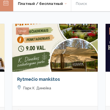
Платный / бесплатный
Спорт
Rytmečio mankštos
Парк К. Динейка