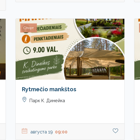
Спорт
Rytmečio mankštos
Парк К. Динейка
августа 19
09:00