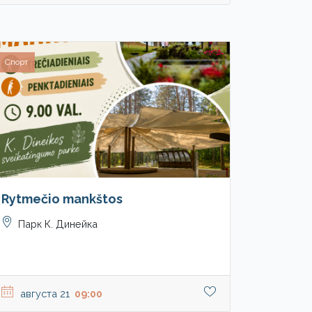
Спорт
Rytmečio mankštos
Парк К. Динейка
августа 21
09:00