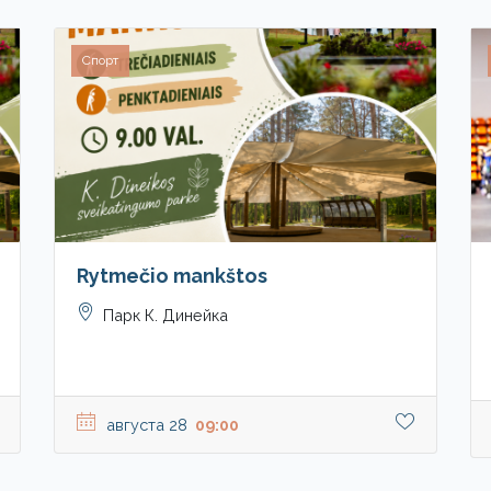
Спорт
Rytmečio mankštos
Парк К. Динейка
августа 28
09:00