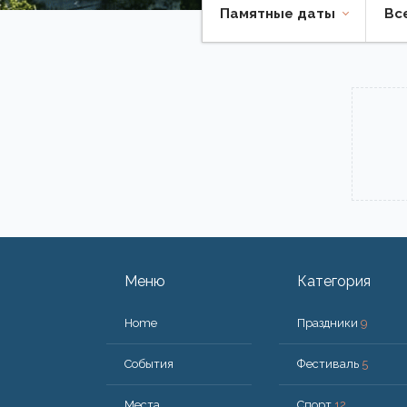
Памятные даты
Вс
Меню
Категория
Home
Праздники
9
События
Фестиваль
5
Места
Спорт
12