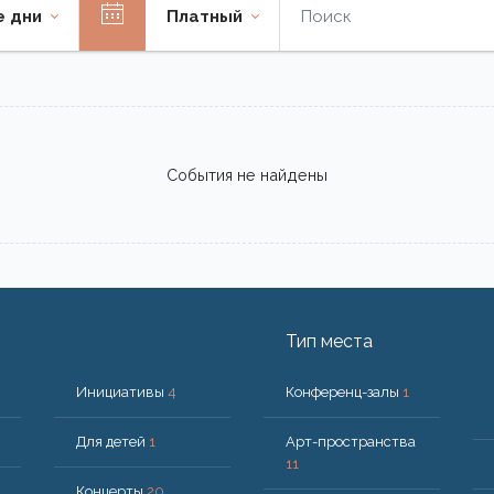
е дни
Платный
События не найдены
Тип места
Инициативы
4
Конференц-залы
1
Для детей
1
Арт-пространства
11
Концерты
20