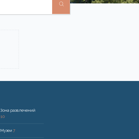
Зона развлечений
10
Музеи
7