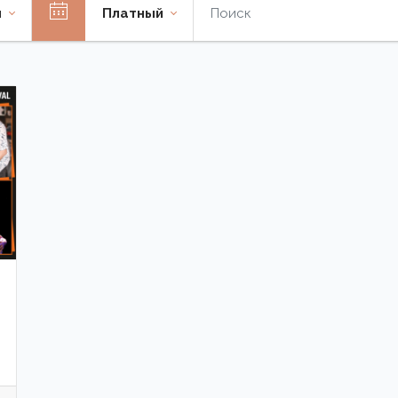
я
Платный