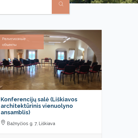
Религиозные
объекты
Konferencijų salė (Liškiavos
architektūrinis vienuolyno
ansamblis)
Bažnyčios g. 7, Liškiava