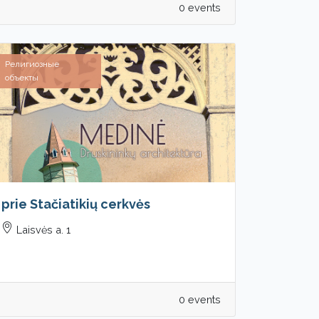
0 events
Религиозные
объекты
prie Stačiatikių cerkvės
Laisvės a. 1
0 events