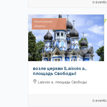
0 events
Религиозные
объекты
возле церкви (Laisvės a.,
площадь Свободы)
Laisvės a., площадь Свободы
0 events