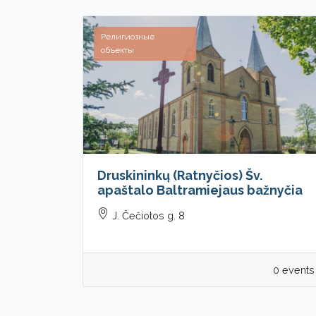
Религиозные
объекты
Druskininkų (Ratnyčios) Šv.
apaštalo Baltramiejaus bažnyčia
J. Čečiotos g. 8
0 events