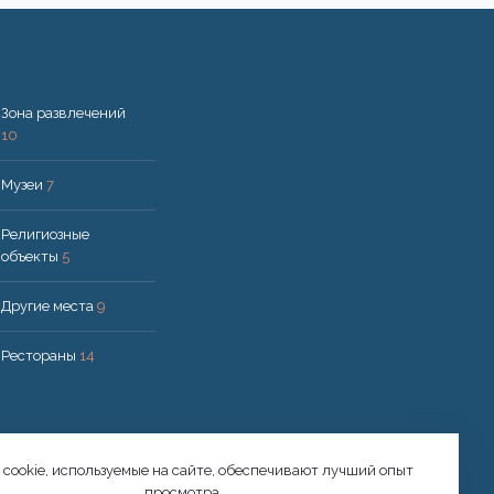
Зона развлечений
10
Музеи
7
Религиозные
объекты
5
Другие места
9
Рестораны
14
cookie, используемые на сайте, обеспечивают лучший опыт
просмотра.