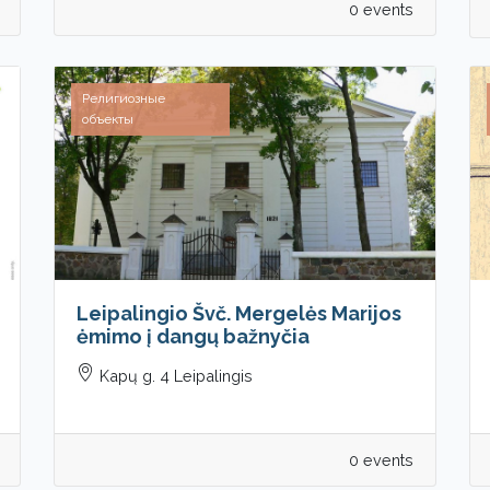
0 events
Религиозные
объекты
Leipalingio Švč. Mergelės Marijos
ėmimo į dangų bažnyčia
Kapų g. 4 Leipalingis
0 events