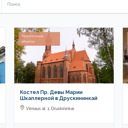
Религиозные
объекты
Костел Пр. Девы Марии
Шкаплерной в Друскининкай
Vilniaus al. 1, Druskininkai