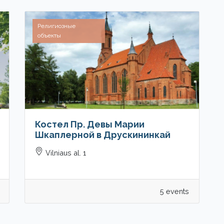
Религиозные
объекты
Костел Пр. Девы Марии
Шкаплерной в Друскининкай
Vilniaus al. 1
5 events