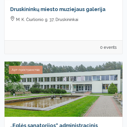
Druskininkų miesto muziejaus galerija
M. K. Čiurlionio g. 37, Druskininkai
0 events
Арт-пространства
„Eglės sanatorijos“ administracinis