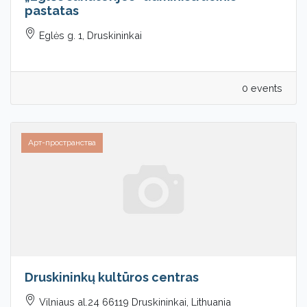
pastatas
Eglės g. 1, Druskininkai
0 events
Арт-пространства
Druskininkų kultūros centras
Vilniaus al.24 66119 Druskininkai, Lithuania