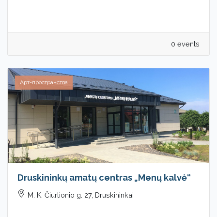
0 events
Арт-пространства
Druskininkų amatų centras „Menų kalvė“
M. K. Čiurlionio g. 27, Druskininkai