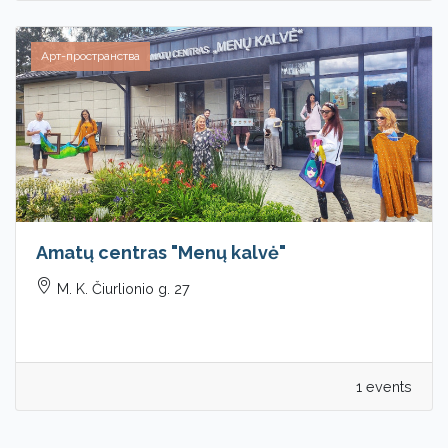
Арт-пространства
Amatų centras "Menų kalvė"
M. K. Čiurlionio g. 27
1 events