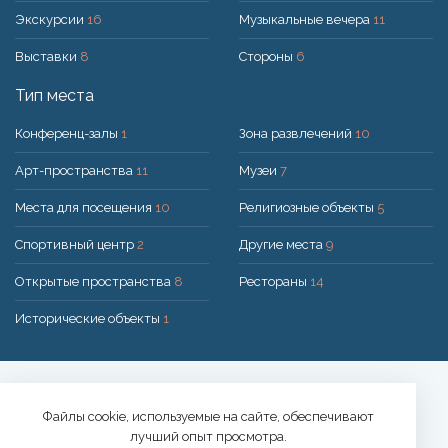
Экскурсии
16
Музыкальные вечера
11
Выставки
8
Стороны
6
Тип места
Конференц-залы
1
Зона развлечений
10
Арт-пространства
11
Музеи
7
Места для посещения
10
Религиозные объекты
5
Спортивный центр
2
Другие места
9
Открытые пространства
8
Рестораны
14
Исторические объекты
1
Решение:
UAB "200mi"
© 2026 Druskininkai
Файлы cookie, используемые на сайте, обеспечивают
лучший опыт просмотра.