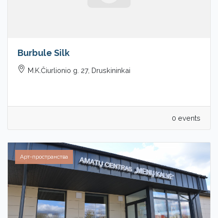
Burbule Silk
M.K.Čiurlionio g. 27, Druskininkai
0 events
Арт-пространства