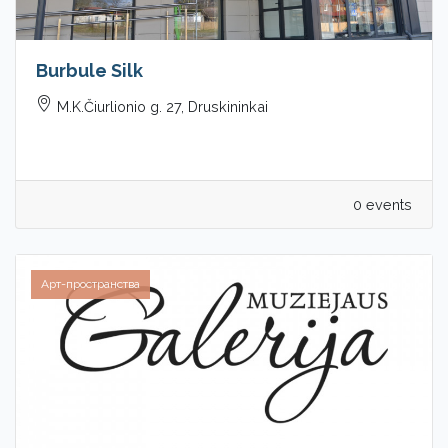
Burbule Silk
M.K.Čiurlionio g. 27, Druskininkai
0 events
Арт-пространства