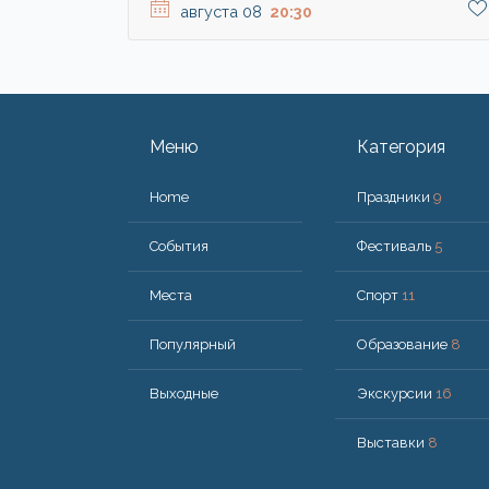
августа 08
20:30
Меню
Категория
Home
Праздники
9
События
Фестиваль
5
Места
Спорт
11
Популярный
Образование
8
Bыходные
Экскурсии
16
Выставки
8