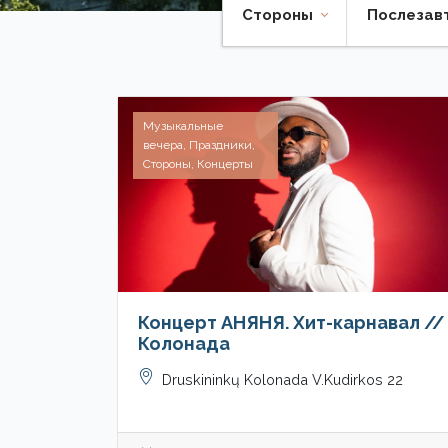
Стороны
Послезав
Музыкальные
вечера, Праздники,
Стороны, Концерты
Концерт АНЯНЯ. Хит-карнавал //
Колонада
Druskininkų Kolonada V.Kudirkos 22