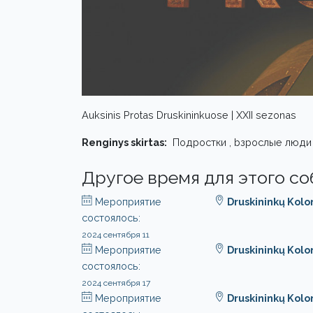
Auksinis Protas Druskininkuose | XXII sezonas
Renginys skirtas:
Подростки , bзрослые люди
Другое время для этого с
Мероприятие
Druskininkų Kol
состоялось:
2024 сентября 11
Мероприятие
Druskininkų Kol
состоялось:
2024 сентября 17
Мероприятие
Druskininkų Kol