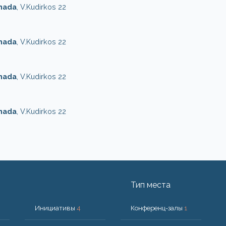
onada
, V.Kudirkos 22
onada
, V.Kudirkos 22
onada
, V.Kudirkos 22
onada
, V.Kudirkos 22
Тип места
Инициативы
4
Конференц-залы
1