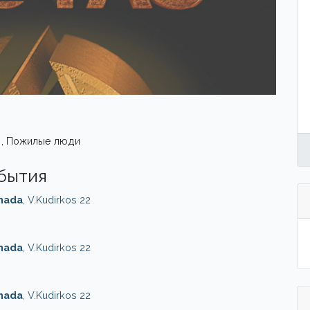
 , Пожилые люди
обытия
onada
, V.Kudirkos 22
onada
, V.Kudirkos 22
onada
, V.Kudirkos 22