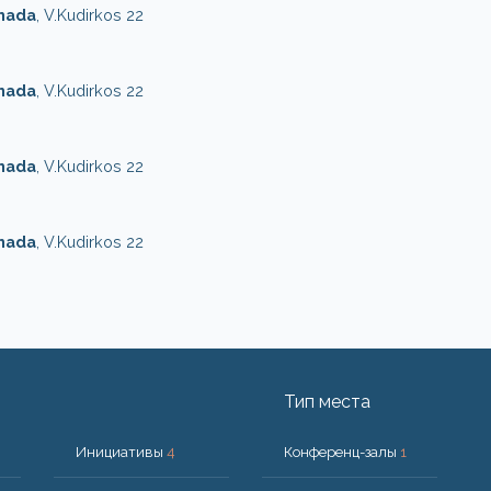
onada
, V.Kudirkos 22
onada
, V.Kudirkos 22
onada
, V.Kudirkos 22
onada
, V.Kudirkos 22
Тип места
Инициативы
4
Конференц-залы
1