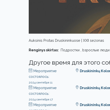
Auksinis Protas Druskininkuose | XXII sezonas
Renginys skirtas:
Подростки , bзрослые люди
Другое время для этого с
Мероприятие
Druskininkų Kol
состоялось:
2024 сентября 11
Мероприятие
Druskininkų Kol
состоялось:
2024 сентября 17
Мероприятие
Druskininkų Kol