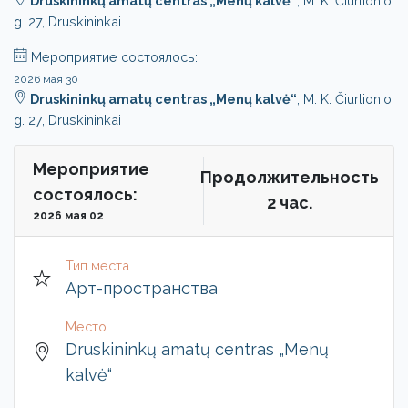
Druskininkų amatų centras „Menų kalvė“
, M. K. Čiurlionio
g. 27, Druskininkai
Мероприятие состоялось:
2026 мая 30
Druskininkų amatų centras „Menų kalvė“
, M. K. Čiurlionio
g. 27, Druskininkai
Мероприятие
Продолжительность
состоялось:
2 чac.
2026 мая 02
Тип места
Арт-пространства
Место
Druskininkų amatų centras „Menų
kalvė“