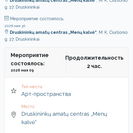
Druskininkų amatų centras „Menų kalvė“
, M. K. Čiurlionio
g. 27, Druskininkai
Мероприятие состоялось:
2026 мая 30
Druskininkų amatų centras „Menų kalvė“
, M. K. Čiurlionio
g. 27, Druskininkai
Мероприятие
Продолжительность
состоялось:
2 чac.
2026 мая 09
Тип места
Арт-пространства
Место
Druskininkų amatų centras „Menų
kalvė“