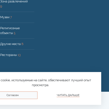
Зона развлечений
9
Музеи
7
Религиозные
объекты
5
Другие места
8
Рестораны
13
cookie, используемые на сайте, обеспечивают лучший опыт
просмотра.
Согласен
ЧИТАТЬ ДАЛЬШЕ
© 2026 Druskininkai