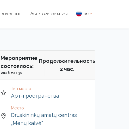
RU
BЫХОДНЫЕ
АВТОРИЗОВАТЬСЯ
Мероприятие
Продолжительность
состоялось:
2 чac.
2026 мая 30
Тип места
Арт-пространства
Место
Druskininkų amatų centras
„Menų kalvė“