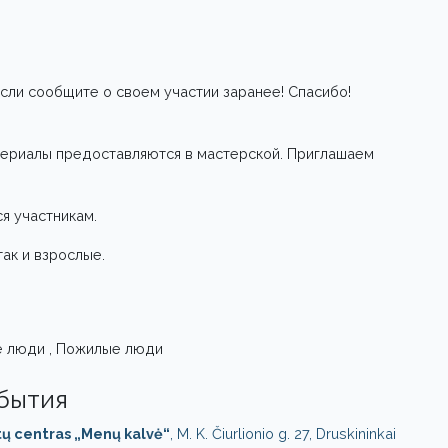
сли сообщите о своем участии заранее! Спасибо!
ериалы предоставляются в мастерской. Приглашаем
я участникам.
так и взрослые.
е люди , Пожилые люди
обытия
tų centras „Menų kalvė“
, M. K. Čiurlionio g. 27, Druskininkai