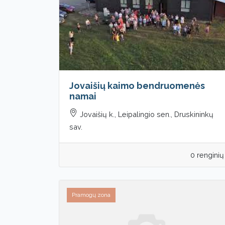
Jovaišių kaimo bendruomenės
namai
Jovaišių k., Leipalingio sen., Druskininkų
sav.
0 renginių
Pramogų zona