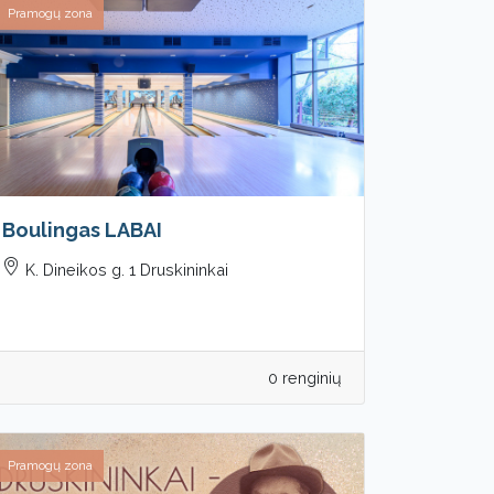
Pramogų zona
Boulingas LABAI
K. Dineikos g. 1 Druskininkai
0 renginių
Pramogų zona