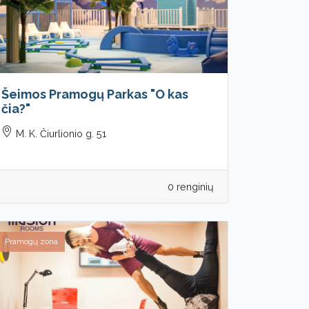
Šeimos Pramogų Parkas "O kas
čia?"
M. K. Čiurlionio g. 51
0 renginių
Pramogų zona