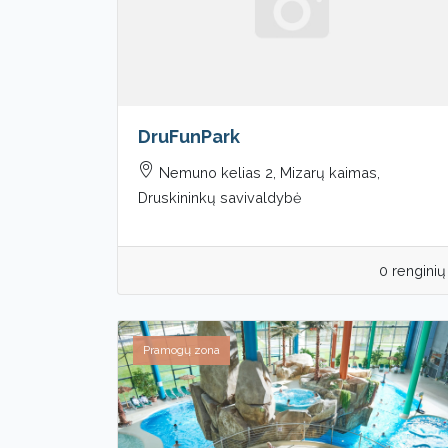
DruFunPark
Nemuno kelias 2, Mizarų kaimas,
Druskininkų savivaldybė
0 renginių
Pramogų zona