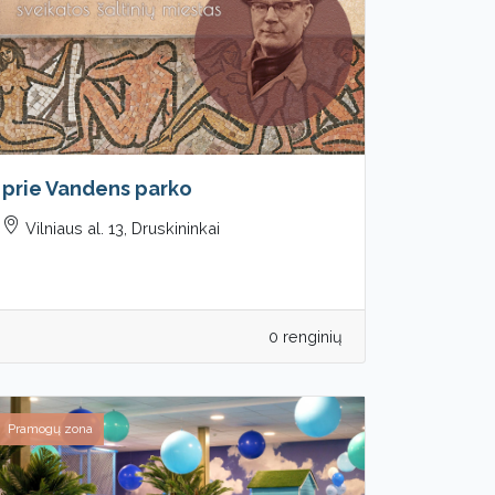
prie Vandens parko
Vilniaus al. 13, Druskininkai
0 renginių
Pramogų zona