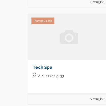
1 renginių
Pramogų zona
Tech Spa
V. Kudirkos g. 33
0 renginių