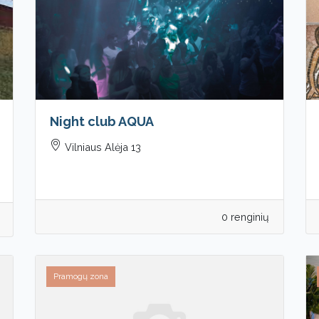
Night club AQUA
Vilniaus Alėja 13
0 renginių
Pramogų zona