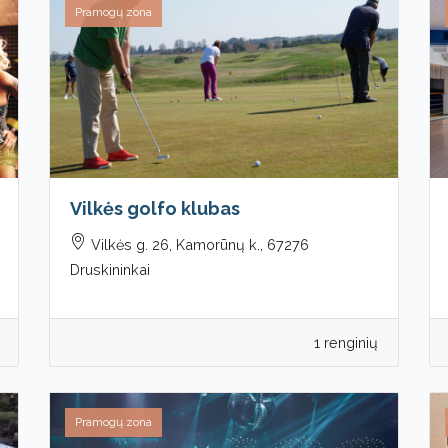
Pramogų zona
Vilkės golfo klubas
Vilkės g. 26, Kamorūnų k., 67276
Druskininkai
1 renginių
Pramogų zona