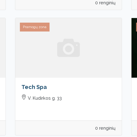
0 renginių
Pramogų zona
Tech Spa
V. Kudirkos g. 33
0 renginių