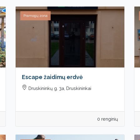
Pramogų zona
Escape žaidimų erdvė
Druskininkų g. 3a, Druskininkai
0 renginių