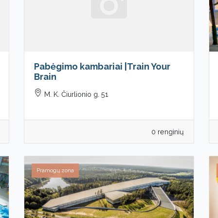
Pabėgimo kambariai |Train Your
Brain
M. K. Čiurlionio g. 51
0 renginių
Pramogų zona