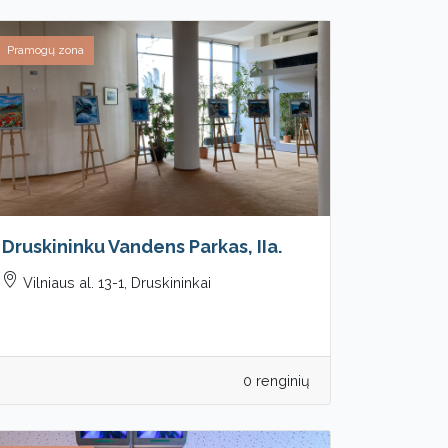
Pramogų zona
Druskininku Vandens Parkas, IIa.
Vilniaus al. 13-1, Druskininkai
0 renginių