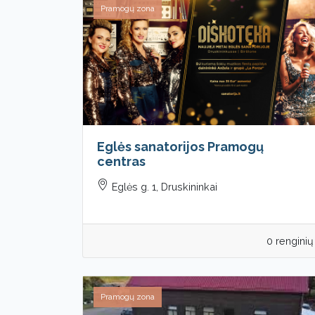
Pramogų zona
Eglės sanatorijos Pramogų
centras
Eglės g. 1, Druskininkai
0 renginių
Pramogų zona