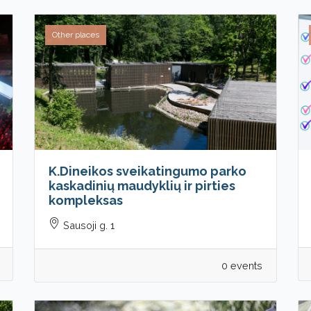
Other places
K.Dineikos sveikatingumo parko
kaskadinių maudyklių ir pirties
kompleksas
Sausoji g. 1
0 events