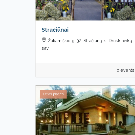
Stračiūnai
Žaliamiškio g. 32, Stračiūnų k., Druskininkų
sav.
0 events
Other places