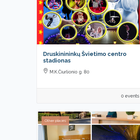
Druskinininkų Švietimo centro
stadionas
M.K.Čiurlionio g. 80
0 events
Other places