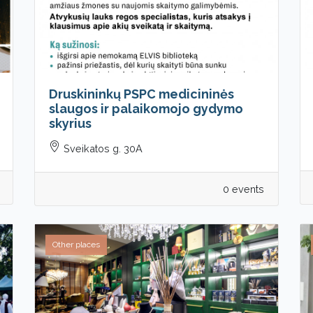
Druskininkų PSPC medicininės
slaugos ir palaikomojo gydymo
skyrius
Sveikatos g. 30A
0 events
Other places