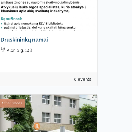
Druskininkų namai
Klonio g. 14B
0 events
Other places