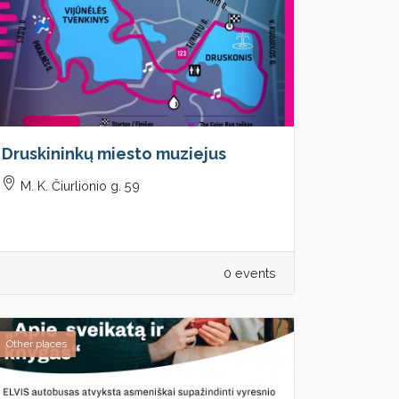
Druskininkų miesto muziejus
M. K. Čiurlionio g. 59
0 events
Other places