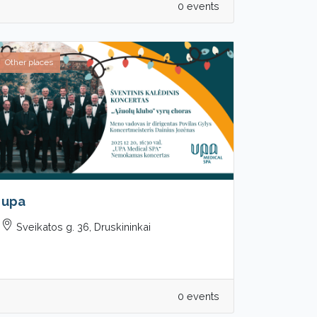
0 events
Other places
upa
Sveikatos g. 36, Druskininkai
0 events