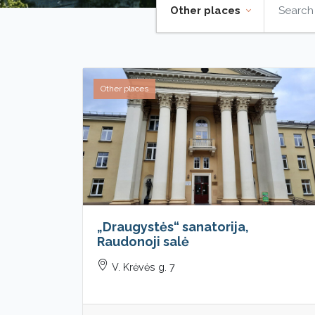
Other places
Other places
„Draugystės“ sanatorija,
Raudonoji salė
V. Krėvės g. 7