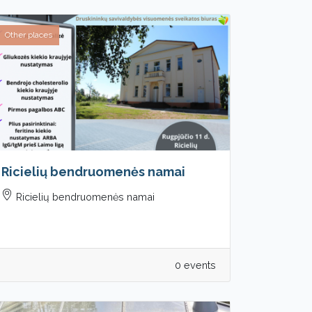
Other places
Ricielių bendruomenės namai
Ricielių bendruomenės namai
0 events