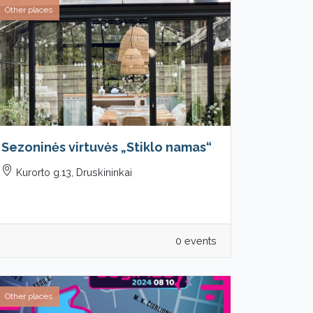
Other places
Sezoninės virtuvės „Stiklo namas“
Kurorto g.13, Druskininkai
0 events
Other places