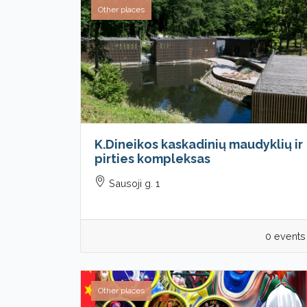
Other places
K.Dineikos kaskadinių maudyklių ir
pirties kompleksas
Sausoji g. 1
0 events
Other places