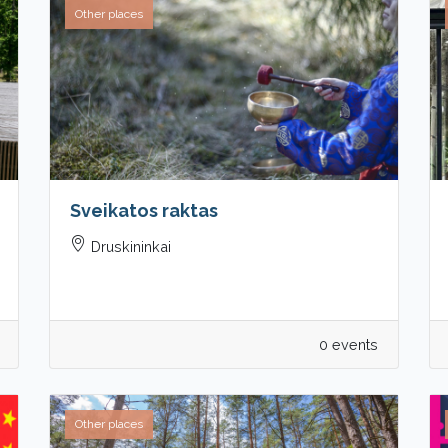
Other places
Sveikatos raktas
Druskininkai
0 events
Other places