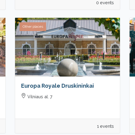
0 events
Other places
Europa Royale Druskininkai
Vilniaus al. 7
1 events