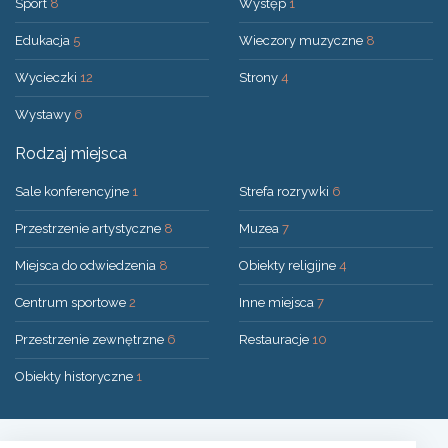
Sport
8
Występ
1
Edukacja
5
Wieczory muzyczne
8
Wycieczki
12
Strony
4
Wystawy
6
Rodzaj miejsca
Sale konferencyjne
1
Strefa rozrywki
6
Przestrzenie artystyczne
8
Muzea
7
Miejsca do odwiedzenia
8
Obiekty religijne
4
Centrum sportowe
2
Inne miejsca
7
Przestrzenie zewnętrzne
6
Restauracje
10
Obiekty historyczne
1