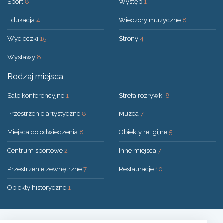
Sport
8
Występ
1
Edukacja
4
Wieczory muzyczne
8
Wycieczki
15
Strony
4
Wystawy
8
Rodzaj miejsca
Sale konferencyjne
1
Strefa rozrywki
8
Przestrzenie artystyczne
8
Muzea
7
Miejsca do odwiedzenia
8
Obiekty religijne
5
Centrum sportowe
2
Inne miejsca
7
Przestrzenie zewnętrzne
7
Restauracje
10
Obiekty historyczne
1